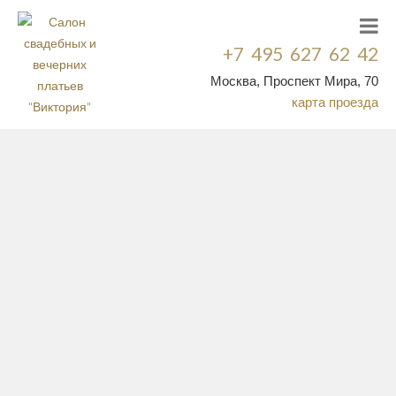
+7 495 627 62 42
Москва, Проспект Мира, 70
карта проезда
Благородный вид, мягкий шелковистый блеск
и удивительная прочность — атлас как ничто
другое передаёт всё величие свадебного дня.
Платье из этой ткани впишется и в
классический, и в ультрамодный образ.