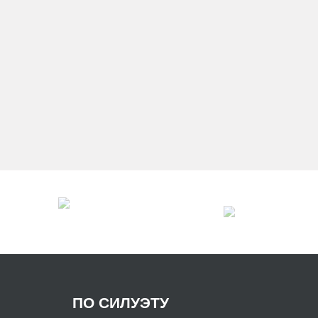
ШЛЕЙФОМ
РАСПРОДАЖА СВАДЕБНЫХ 
/
ПЛАТЬЯ
НЕДОРОГИЕ СВАДЕБНЫЕ ПЛА
/
ПЛАТЬЯ С ПОЯСОМ
СВАДЕБНЫЕ ПЛАТЬ
/
ПО СИЛУЭТУ