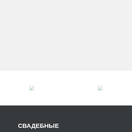
ПЛАТЬЕВ
ЭКСКЛЮЗИВНЫЕ СВАДЕБНЫЕ
/
ТЬЯ
СВАДЕБНЫЕ ПЛАТЬЯ С РУКАВАМИ
СВАДЕБНЫЕ
/
/
Я 2027
СВАДЕБНЫЕ ПЛАТЬЯ ТРАНСФОРМЕРЫ
/
СВАДЕБНЫЕ