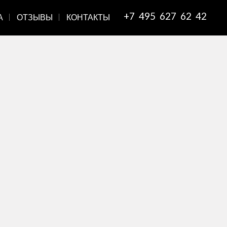
+7 495 627 62 42
А
ОТЗЫВЫ
КОНТАКТЫ
НЕЖНОЕ ПЛАТЬЕ С КРУЖЕВОМ
ALMA NOVIA
FELIZ
назад к коллекции
Классический крой верха свадебного платья
Feliz дополняет тонкая ткань с ажурной
отделкой.
Кружево широкой полосой очерчивает шею,
украшая открытый лиф сердечком, и
декорирует вырез на спинке.
По ажурной вставке сзади спускается ряд