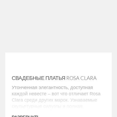
свадебное платье с многослойной юбкой
Redil
140000 РУБ.
СВАДЕБНЫЕ ПЛАТЬЯ ROSA CLARA
Утонченная элегантность, доступная
каждой невесте – вот что отличает Rosa
Clara среди других марок. Узнаваемые
скульптурные силуэты и полная
женственности отделка стали настоящим