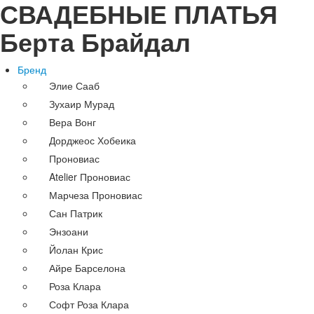
СВАДЕБНЫЕ ПЛАТЬЯ
Берта Брайдал
Бренд
Элие Сааб
Зухаир Мурад
Вера Вонг
Дорджеос Хобеика
Проновиас
Atelier Проновиас
Марчеза Проновиас
Сан Патрик
Энзоани
Йолан Крис
Айре Барселона
Роза Клара
Софт Роза Клара