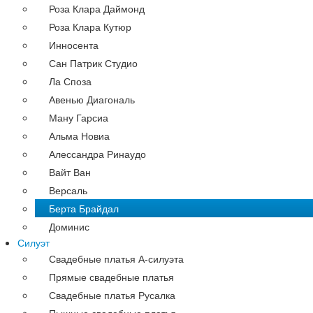
Роза Клара Даймонд
Роза Клара Кутюр
Инносента
Сан Патрик Студио
Ла Споза
Авенью Диагональ
Ману Гарсиа
Альма Новиа
Алессандра Ринаудо
Вайт Ван
Версаль
Берта Брайдал
Доминис
Силуэт
Свадебные платья А-силуэта
Прямые свадебные платья
Свадебные платья Русалка
Пышные свадебные платья