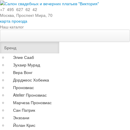
+7 495 627 62 42
Москва, Проспект Мира, 70
карта проезда
Наш каталог
Свадебные платья
Особенности
Бренд
Эксклюзивные
Элие Сааб
Кружевные
Зухаир Мурад
С поясом
Вера Вонг
С длинными рукавами
Дорджеос Хобеика
Со шлейфом
Проновиас
По силуэту
Atelier Проновиас
Прямые
Марчеза Проновиас
Пышные
Сан Патрик
Короткие
Энзоани
А-силуэт
Йолан Крис
Греческие