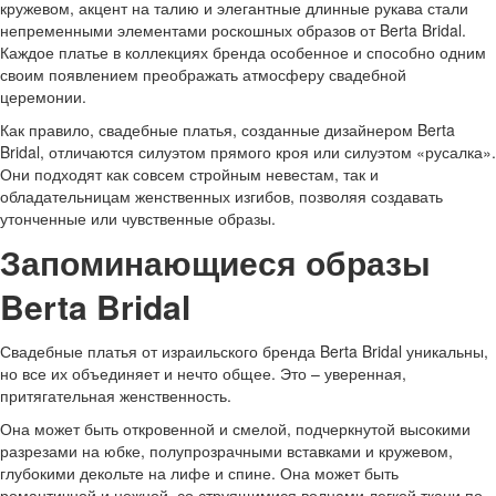
кружевом, акцент на талию и элегантные длинные рукава стали
непременными элементами роскошных образов от Berta Bridal.
Каждое платье в коллекциях бренда особенное и способно одним
своим появлением преображать атмосферу свадебной
церемонии.
Как правило, свадебные платья, созданные дизайнером Berta
Bridal, отличаются силуэтом прямого кроя или силуэтом «русалка».
Они подходят как совсем стройным невестам, так и
обладательницам женственных изгибов, позволяя создавать
утонченные или чувственные образы.
Запоминающиеся образы
Berta Bridal
Свадебные платья от израильского бренда Berta Bridal уникальны,
но все их объединяет и нечто общее. Это – уверенная,
притягательная женственность.
Она может быть откровенной и смелой, подчеркнутой высокими
разрезами на юбке, полупрозрачными вставками и кружевом,
глубокими декольте на лифе и спине. Она может быть
романтичной и нежной, со струящимися волнами легкой ткани по