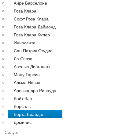
Айре Барселона
Русалка
Роза Клара
По году
Софт Роза Клара
По цене
Роза Клара Даймонд
Недорогие
Роза Клара Кутюр
Дорогие
Инносента
Распродажа
Сан Патрик Студио
до 30000 руб.
Ла Споза
до 40000 руб.
Авенью Диагональ
до 60000 руб.
Ману Гарсиа
до 80000 руб.
Альма Новиа
до 100000 руб.
Алессандра Ринаудо
Вечерние платья
Аксессуары
Вайт Ван
Длинные
Версаль
Коктейльные
Берта Брайдал
Выпускные
Доминис
Большие
Силуэт