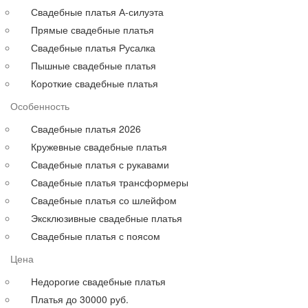
Для полных
Свадебные платья А-силуэта
На свадьбу
Прямые свадебные платья
С рукавами
Свадебные платья Русалка
Выпускные больших размеров
Пышные свадебные платья
Короткие
Короткие свадебные платья
до 30000 руб.
Особенность
до 40000 руб.
до 60000 руб.
Свадебные платья 2026
до 80000 руб.
Кружевные свадебные платья
до 100000 руб.
Свадебные платья с рукавами
Свадебные платья трансформеры
Свадебные платья со шлейфом
Эксклюзивные свадебные платья
Свадебные платья с поясом
Цена
Недорогие свадебные платья
Платья до 30000 руб.