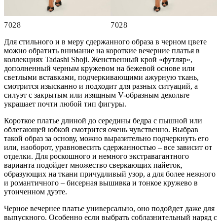
7028
7028
Для стильного и в меру сдержанного образа в черном цвете
можно обратить внимание на короткие вечерние платья в
коллекциях Tadashi Shoji. Женственный крой «футляр»,
дополненный черным кружевом на бежевой основе или
светлыми вставками, подчеркивающими ажурную ткань,
смотрится изысканно и подходит для разных ситуаций, а
силуэт с закрытым или изящным V-образным декольте
украшает почти любой тип фигуры.
Короткое платье длиной до середины бедра с пышной или
облегающей юбкой смотрится очень чувственно. Выбрав
такой образ за основу, можно выразительно подчеркнуть его
или, наоборот, уравновесить сдержанностью – все зависит от
отделки. Для роскошного и немного экстравагантного
варианта подойдет множество сверкающих пайеток,
образующих на ткани причудливый узор, а для более нежного
и романтичного – бисерная вышивка и тонкое кружево в
утонченном дуэте.
Черное вечернее платье универсально, оно подойдет даже для
выпускного. Особенно если выбрать соблазнительный наряд с