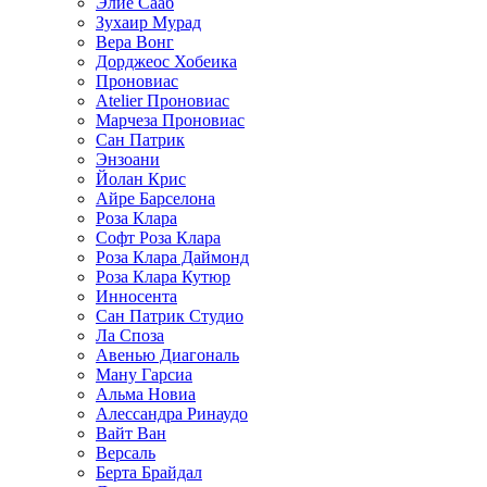
Элие Сааб
Зухаир Мурад
Вера Вонг
Дорджеос Хобеика
Проновиас
Atelier Проновиас
Марчеза Проновиас
Сан Патрик
Энзоани
Йолан Крис
Айре Барселона
Роза Клара
Софт Роза Клара
Роза Клара Даймонд
Роза Клара Кутюр
Инносента
Сан Патрик Студио
Ла Споза
Авенью Диагональ
Ману Гарсиа
Альма Новиа
Алессандра Ринаудо
Вайт Ван
Версаль
Берта Брайдал