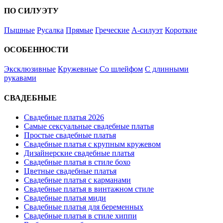
ПО СИЛУЭТУ
Пышные
Русалка
Прямые
Греческие
А-силуэт
Короткие
ОСОБЕННОСТИ
Эксклюзивные
Кружевные
Со шлейфом
С длинными
рукавами
СВАДЕБНЫЕ
Свадебные платья 2026
Самые сексуальные свадебные платья
Простые свадебные платья
Свадебные платья с крупным кружевом
Дизайнерские свадебные платья
Свадебные платья в стиле бохо
Цветные свадебные платья
Свадебные платья с карманами
Свадебные платья в винтажном стиле
Свадебные платья миди
Свадебные платья для беременных
Свадебные платья в стиле хиппи