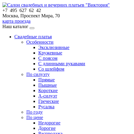
+7 495 627 62 42
Москва, Проспект Мира, 70
карта проезда
Наш каталог
Свадебные платья
Особенности
Эксклюзивные
Кружевные
С поясом
С длинными рукавами
Со шлейфом
По силуэту
Прямые
Пышные
Короткие
А-силуэт
Греческие
Русалка
По году
По цене
Недорогие
Дорогие
Распродажа