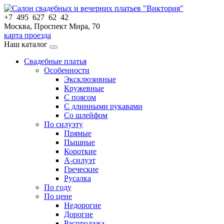
+7 495 627 62 42
Москва, Проспект Мира, 70
карта проезда
Наш каталог
Свадебные платья
Особенности
Эксклюзивные
Кружевные
С поясом
С длинными рукавами
Со шлейфом
По силуэту
Прямые
Пышные
Короткие
А-силуэт
Греческие
Русалка
По году
По цене
Недорогие
Дорогие
Распродажа