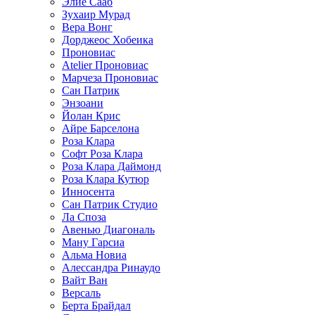
Элие Сааб
Зухаир Мурад
Вера Вонг
Дорджеос Хобеика
Проновиас
Atelier Проновиас
Марчеза Проновиас
Сан Патрик
Энзоани
Йолан Крис
Айре Барселона
Роза Клара
Софт Роза Клара
Роза Клара Даймонд
Роза Клара Кутюр
Инносента
Сан Патрик Студио
Ла Споза
Авенью Диагональ
Ману Гарсиа
Альма Новиа
Алессандра Ринаудо
Вайт Ван
Версаль
Берта Брайдал