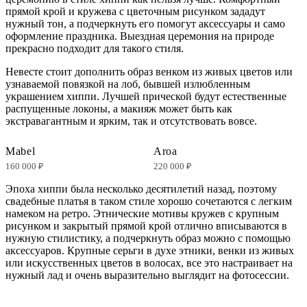
прямой крой и кружева с цветочным рисунком зададут
нужный тон, а подчеркнуть его помогут аксессуары и само
оформление праздника. Выездная церемония на природе
прекрасно подходит для такого стиля.
Невесте стоит дополнить образ венком из живых цветов или
узнаваемой повязкой на лоб, бывшей излюбленным
украшением хиппи. Лучшей прической будут естественные
распущенные локоны, а макияж может быть как
экстравагантным и ярким, так и отсутствовать вовсе.
Mabel
Aroa
160 000 ₽
220 000 ₽
Эпоха хиппи была несколько десятилетий назад, поэтому
свадебные платья в таком стиле хорошо сочетаются с легким
намеком на ретро. Этнические мотивы кружев с крупным
рисунком и закрытый прямой крой отлично вписываются в
нужную стилистику, а подчеркнуть образ можно с помощью
аксессуаров. Крупные серьги в духе этники, венки из живых
или искусственных цветов в волосах, все это настраивает на
нужный лад и очень выразительно выглядит на фотосессии.