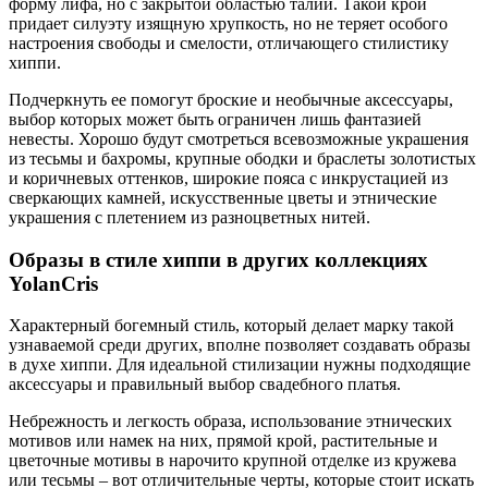
форму лифа, но с закрытой областью талии. Такой крой
придает силуэту изящную хрупкость, но не теряет особого
настроения свободы и смелости, отличающего стилистику
хиппи.
Подчеркнуть ее помогут броские и необычные аксессуары,
выбор которых может быть ограничен лишь фантазией
невесты. Хорошо будут смотреться всевозможные украшения
из тесьмы и бахромы, крупные ободки и браслеты золотистых
и коричневых оттенков, широкие пояса с инкрустацией из
сверкающих камней, искусственные цветы и этнические
украшения с плетением из разноцветных нитей.
Образы в стиле хиппи в других коллекциях
YolanCris
Характерный богемный стиль, который делает марку такой
узнаваемой среди других, вполне позволяет создавать образы
в духе хиппи. Для идеальной стилизации нужны подходящие
аксессуары и правильный выбор свадебного платья.
Небрежность и легкость образа, использование этнических
мотивов или намек на них, прямой крой, растительные и
цветочные мотивы в нарочито крупной отделке из кружева
или тесьмы – вот отличительные черты, которые стоит искать