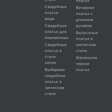
платье
Свадебные
Вечерние
платья
платья с
миди
длинным
Свадебные
рукавом
платья для
Выпускные
беременных
платья в
Свадебные
греческом
платья в
стиле
стиле
Маленькое
хиппи
черное
Выбираем
платье
свадебное
платье в
греческом
стиле