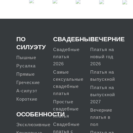
ПО
СВАДЕБНЫЕ
ВЕЧЕРНИЕ
СИЛУЭТУ
Свадебные
Платья на
платья
новый год
Пышные
2026
2026
Русалка
Самые
Платья на
Прямые
сексуальные
выпускной
Греческие
свадебные
Платья на
А-силуэт
платья
выпускной
Короткие
Простые
2027
свадебные
Вечерние
ОСОБЕННОСТИ
платья
платья в
Свадебные
пол
Эксклюзивные
платья с
Платья на
Кружевные