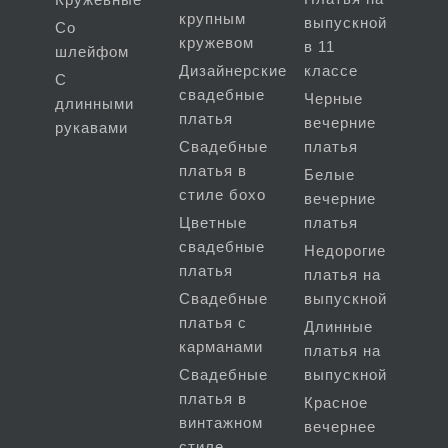
крупным
выпускной
Со
кружевом
в 11
шлейфом
Дизайнерские
классе
С
свадебные
Черные
длинными
платья
вечерние
рукавами
Свадебные
платья
платья в
Белые
стиле бохо
вечерние
Цветные
платья
свадебные
Недорогие
платья
платья на
Свадебные
выпускной
платья с
Длинные
карманами
платья на
Свадебные
выпускной
платья в
Красное
винтажном
вечернее
стиле