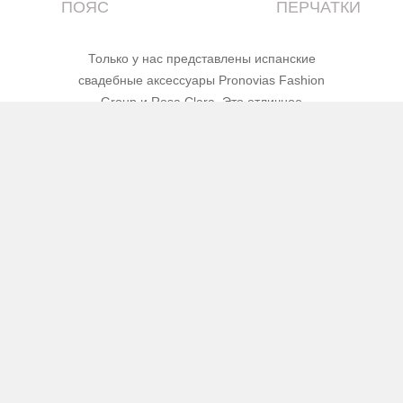
ПОЯС
ПЕРЧАТКИ
Только у нас представлены испанские
свадебные аксессуары Pronovias Fashion
Group и Rosa Clara. Это отличное
дополнение к вашему свадебному платью!
ВЕЧЕРНЯЯ МОДА
Платья на выпускной 2027
Впечатляющий ассортимент платьев салона
«Виктория» поможет выбрать самый актуальный
образ для выпускного вечера!