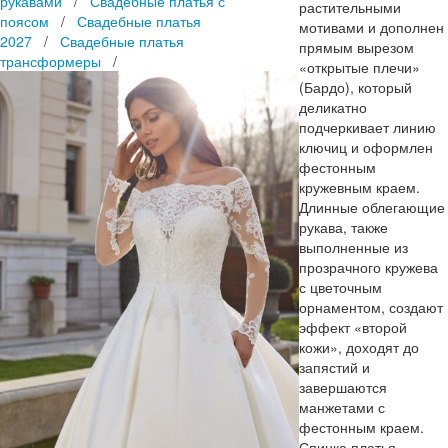
рукавами
/
Свадебные платья с
растительными
поясом
/
Свадебные платья
мотивами и дополнен
2027
/
Свадебные платья
прямым вырезом
трансформеры
/
«открытые плечи»
(Бардо), который
деликатно
подчеркивает линию
ключиц и оформлен
фестонным
кружевным краем.
Длинные облегающие
рукава, также
выполненные из
прозрачного кружева
с цветочным
орнаментом, создают
эффект «второй
кожи», доходят до
запястий и
завершаются
манжетами с
фестонным краем.
Спинка платья