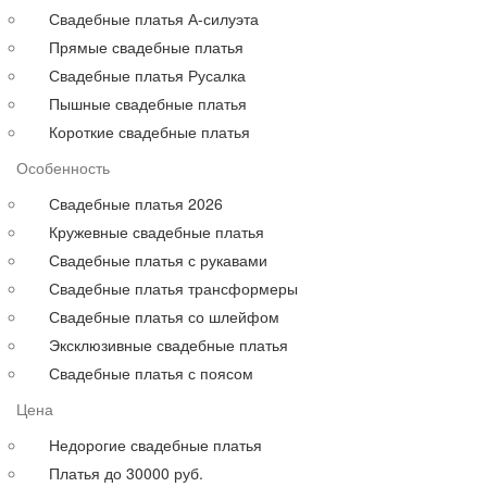
Для полных
Свадебные платья А-силуэта
На свадьбу
Прямые свадебные платья
С рукавами
Свадебные платья Русалка
Выпускные больших размеров
Пышные свадебные платья
Короткие
Короткие свадебные платья
до 30000 руб.
Особенность
до 40000 руб.
до 60000 руб.
Свадебные платья 2026
до 80000 руб.
Кружевные свадебные платья
до 100000 руб.
Свадебные платья с рукавами
Свадебные платья трансформеры
Свадебные платья со шлейфом
Эксклюзивные свадебные платья
Свадебные платья с поясом
Цена
Недорогие свадебные платья
Платья до 30000 руб.