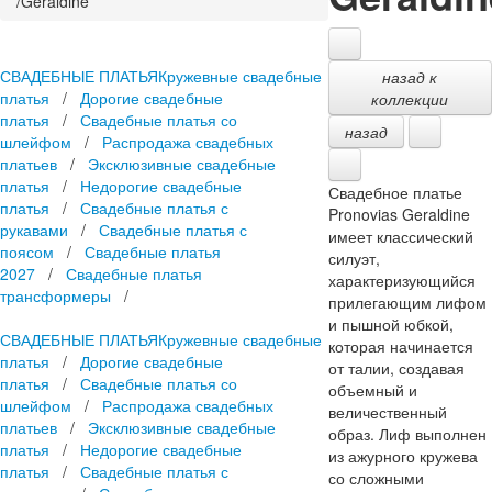
/
Geraldine
СВАДЕБНЫЕ ПЛАТЬЯ
Кружевные свадебные
назад к
платья
/
Дорогие свадебные
коллекции
платья
/
Свадебные платья со
назад
шлейфом
/
Распродажа свадебных
платьев
/
Эксклюзивные свадебные
платья
/
Недорогие свадебные
Свадебное платье
платья
/
Свадебные платья с
Pronovias Geraldine
рукавами
/
Свадебные платья с
имеет классический
поясом
/
Свадебные платья
силуэт,
2027
/
Свадебные платья
характеризующийся
трансформеры
/
прилегающим лифом
и пышной юбкой,
СВАДЕБНЫЕ ПЛАТЬЯ
Кружевные свадебные
которая начинается
платья
/
Дорогие свадебные
от талии, создавая
платья
/
Свадебные платья со
объемный и
шлейфом
/
Распродажа свадебных
величественный
платьев
/
Эксклюзивные свадебные
образ. Лиф выполнен
платья
/
Недорогие свадебные
из ажурного кружева
платья
/
Свадебные платья с
со сложными