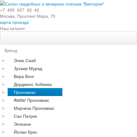
+7 495 627 62 42
Москва, Проспект Мира, 70
карта проезда
Наш каталог
Свадебные платья
Особенности
Бренд
Эксклюзивные
Элие Сааб
Кружевные
Зухаир Мурад
С поясом
Вера Вонг
С длинными рукавами
Дорджеос Хобеика
Со шлейфом
Проновиас
По силуэту
Atelier Проновиас
Прямые
Марчеза Проновиас
Пышные
Сан Патрик
Короткие
Энзоани
А-силуэт
Йолан Крис
Греческие