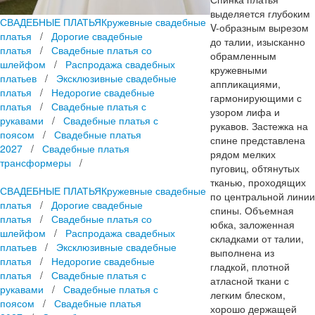
выделяется глубоким
СВАДЕБНЫЕ ПЛАТЬЯ
Кружевные свадебные
V-образным вырезом
платья
/
Дорогие свадебные
до талии, изысканно
платья
/
Свадебные платья со
обрамленным
шлейфом
/
Распродажа свадебных
кружевными
платьев
/
Эксклюзивные свадебные
аппликациями,
платья
/
Недорогие свадебные
гармонирующими с
платья
/
Свадебные платья с
узором лифа и
рукавами
/
Свадебные платья с
рукавов. Застежка на
поясом
/
Свадебные платья
спине представлена
2027
/
Свадебные платья
рядом мелких
трансформеры
/
пуговиц, обтянутых
тканью, проходящих
СВАДЕБНЫЕ ПЛАТЬЯ
Кружевные свадебные
по центральной линии
платья
/
Дорогие свадебные
спины. Объемная
платья
/
Свадебные платья со
юбка, заложенная
шлейфом
/
Распродажа свадебных
складками от талии,
платьев
/
Эксклюзивные свадебные
выполнена из
платья
/
Недорогие свадебные
гладкой, плотной
платья
/
Свадебные платья с
атласной ткани с
рукавами
/
Свадебные платья с
легким блеском,
поясом
/
Свадебные платья
хорошо держащей