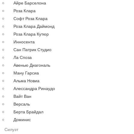
Айре Барселона
Русалка
Роза Клара
По году
Софт Роза Клара
По цене
Роза Клара Даймонд
Недорогие
Роза Клара Кутюр
Дорогие
Инносента
Распродажа
Сан Патрик Студио
до 30000 руб.
Ла Споза
до 40000 руб.
Авенью Диагональ
до 60000 руб.
Ману Гарсиа
до 80000 руб.
Альма Новиа
до 100000 руб.
Алессандра Ринаудо
Вечерние платья
Аксессуары
Вайт Ван
Длинные
Версаль
Коктейльные
Берта Брайдал
Выпускные
Доминис
Большие
Силуэт