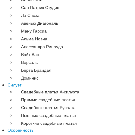
Сан Патрик Студио
Ла Споза
Авенью Диагональ
Ману Гарсиа
Альма Новиа
Алессандра Ринаудо
Вайт Ван
Версаль
Берта Брайдал
Доминис
Силуэт
Свадебные платья А-силуэта
Прямые свадебные платья
Свадебные платья Русалка
Пышные свадебные платья
Короткие свадебные платья
Особенность