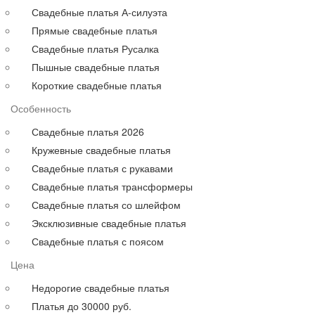
Для полных
Свадебные платья А-силуэта
На свадьбу
Прямые свадебные платья
С рукавами
Свадебные платья Русалка
Выпускные больших размеров
Пышные свадебные платья
Короткие
Короткие свадебные платья
до 30000 руб.
Особенность
до 40000 руб.
до 60000 руб.
Свадебные платья 2026
до 80000 руб.
Кружевные свадебные платья
до 100000 руб.
Свадебные платья с рукавами
Свадебные платья трансформеры
Свадебные платья со шлейфом
Эксклюзивные свадебные платья
Свадебные платья с поясом
Цена
Недорогие свадебные платья
Платья до 30000 руб.