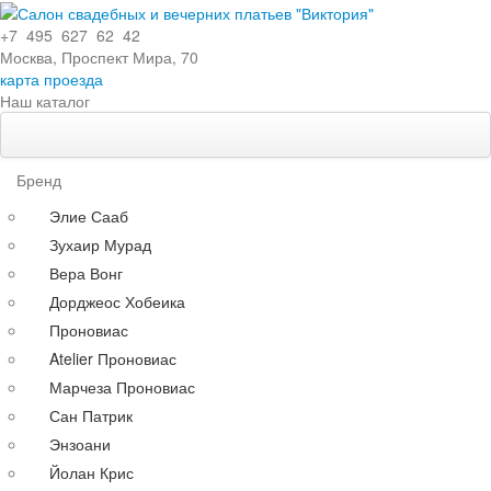
+7 495 627 62 42
Москва, Проспект Мира, 70
карта проезда
Наш каталог
Свадебные платья
Особенности
Бренд
Эксклюзивные
Элие Сааб
Кружевные
Зухаир Мурад
С поясом
Вера Вонг
С длинными рукавами
Дорджеос Хобеика
Со шлейфом
Проновиас
По силуэту
Atelier Проновиас
Прямые
Марчеза Проновиас
Пышные
Сан Патрик
Короткие
Энзоани
А-силуэт
Йолан Крис
Греческие