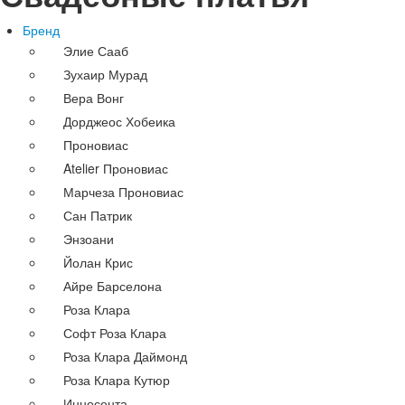
Бренд
Элие Сааб
Зухаир Мурад
Вера Вонг
Дорджеос Хобеика
Проновиас
Atelier Проновиас
Марчеза Проновиас
Сан Патрик
Энзоани
Йолан Крис
Айре Барселона
Роза Клара
Софт Роза Клара
Роза Клара Даймонд
Роза Клара Кутюр
Инносента