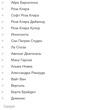
Айре Барселона
Русалка
Роза Клара
По году
Софт Роза Клара
По цене
Роза Клара Даймонд
Недорогие
Роза Клара Кутюр
Дорогие
Инносента
Распродажа
Сан Патрик Студио
до 30000 руб.
Ла Споза
до 40000 руб.
Авенью Диагональ
до 60000 руб.
Ману Гарсиа
до 80000 руб.
Альма Новиа
до 100000 руб.
Алессандра Ринаудо
Вечерние платья
Аксессуары
Вайт Ван
Длинные
Версаль
Коктейльные
Берта Брайдал
Выпускные
Доминис
Большие
Силуэт