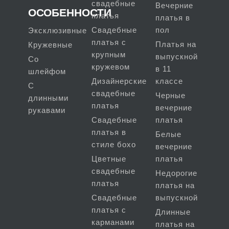
свадебные
Вечерние
ОСОБЕННОСТИ
платья
платья в
Свадебные
пол
Эксклюзивные
платья с
Платья на
Кружевные
крупным
выпускной
Со
кружевом
в 11
шлейфом
Дизайнерские
классе
С
свадебные
Черные
длинными
платья
вечерние
рукавами
Свадебные
платья
платья в
Белые
стиле бохо
вечерние
Цветные
платья
свадебные
Недорогие
платья
платья на
Свадебные
выпускной
платья с
Длинные
карманами
платья на