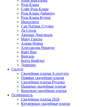
Айре Барселона
Роза Клара
Софт Роза Клара
Роза Клара Даймонд
Роза Клара Кутюр
Инносента
Сан Патрик Студио
Ла Споза
Авенью Диагональ
Ману Гарсиа
Альма Новиа
Алессандра Ринаудо
Вайт Ван
Версаль
Берта Брайдал
Доминис
Силуэт
Свадебные платья А-силуэта
Прямые свадебные платья
Свадебные платья Русалка
Пышные свадебные платья
Короткие свадебные платья
Особенность
Свадебные платья 2026
Кружевные свадебные платья