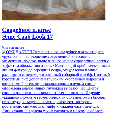
Свадебное платье
Элие Сааб
Look 17
Читать далее