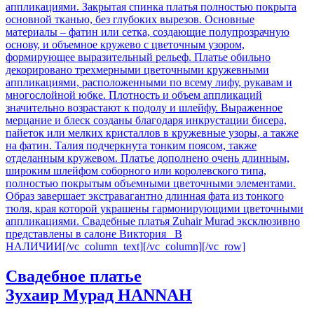
Свадебное платье
Зухаир Мурад
HANNAH