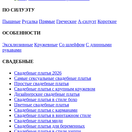
ПО СИЛУЭТУ
Пышные
Русалка
Прямые
Греческие
А-силуэт
Короткие
ОСОБЕННОСТИ
Эксклюзивные
Кружевные
Со шлейфом
С длинными
рукавами
СВАДЕБНЫЕ
Свадебные платья 2026
Самые сексуальные свадебные платья
Простые свадебные платья
Свадебные платья с крупным кружевом
Дизайнерские свадебные платья
Свадебные платья в стиле бохо
Цветные свадебные платья
Свадебные платья с карманами
Свадебные платья в винтажном стиле
Свадебные платья миди
Свадебные платья для беременных
Свадебные платья в стиле хиппи