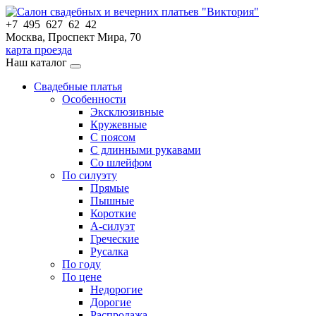
+7 495 627 62 42
Москва, Проспект Мира, 70
карта проезда
Наш каталог
Свадебные платья
Особенности
Эксклюзивные
Кружевные
С поясом
С длинными рукавами
Со шлейфом
По силуэту
Прямые
Пышные
Короткие
А-силуэт
Греческие
Русалка
По году
По цене
Недорогие
Дорогие
Распродажа