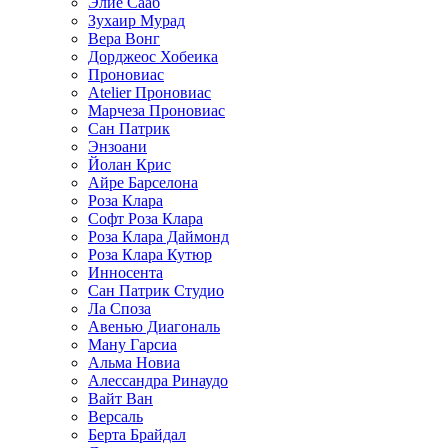
Элие Сааб
Зухаир Мурад
Вера Вонг
Дорджеос Хобеика
Проновиас
Atelier Проновиас
Марчеза Проновиас
Сан Патрик
Энзоани
Йолан Крис
Айре Барселона
Роза Клара
Софт Роза Клара
Роза Клара Даймонд
Роза Клара Кутюр
Инносента
Сан Патрик Студио
Ла Споза
Авенью Диагональ
Ману Гарсиа
Альма Новиа
Алессандра Ринаудо
Вайт Ван
Версаль
Берта Брайдал