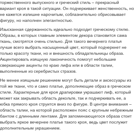
торжественного выпускного и греческий стиль – прекрасный
вариант кроя в такой ситуации. Он подчеркивает женственность, но
не кажется излишне нарочитым, соблазнительно обрисовывает
фигуру, но наполнен элегантностью.
Изысканная сдержанность идеально подходит греческому стилю.
Образы, в которых главным элементом декора становится сама
ткань, смотрятся очень стильно. Для такого вечернего платья
лучше всего выбрать насыщенный цвет, который подчеркнет не
только красоту ткани, но и внешность обладательницы образа.
Акцентировать изящную лаконичность помогут небольшие
сверкающие акценты по краю лифа или в области талии,
выполненные из серебристых стразов.
Не менее изящным решением могут быть детали и аксессуары из
той же ткани, что и само платье, дополняющие образ в греческом
стиле. Характерные для кроя драпировки украшают лиф, который
может как закрывать область декольте, так и подчеркивать ее, а
юбка прямого кроя струится вниз по фигуре. В центре внимания –
область талии, на которой расположен пояс с крупным небрежным
бантом с длинными лентами. Для запоминающегося образа стоит
выбрать яркое вечернее платье такого кроя, ведь цвет послужит
дополнительным украшением.