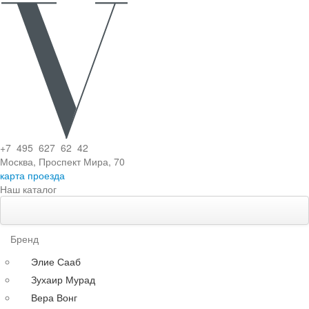
+7 495 627 62 42
Москва, Проспект Мира, 70
карта проезда
Наш каталог
Свадебные платья
Особенности
Бренд
Эксклюзивные
Элие Сааб
Кружевные
Зухаир Мурад
С поясом
Вера Вонг
С длинными рукавами