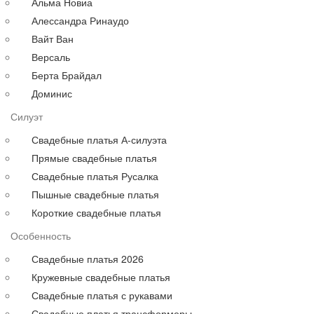
Альма Новиа
до 100000 руб.
Алессандра Ринаудо
Вечерние платья
Аксессуары
Вайт Ван
Длинные
Версаль
Коктейльные
Берта Брайдал
Выпускные
Доминис
Большие
Силуэт
Для полных
Свадебные платья А-силуэта
На свадьбу
Прямые свадебные платья
С рукавами
Свадебные платья Русалка
Выпускные больших размеров
Пышные свадебные платья
Короткие
Короткие свадебные платья
до 30000 руб.
Особенность
до 40000 руб.
до 60000 руб.
Свадебные платья 2026
до 80000 руб.
Кружевные свадебные платья
до 100000 руб.
Свадебные платья с рукавами
Свадебные платья трансформеры