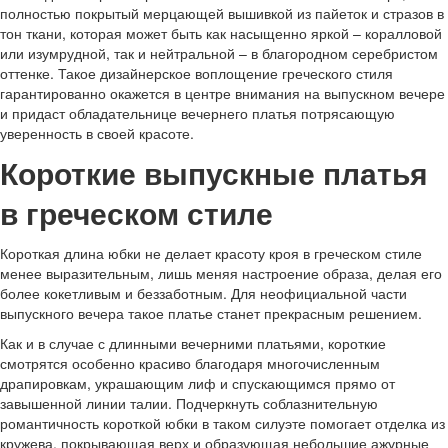
полностью покрытый мерцающей вышивкой из пайеток и стразов в
тон ткани, которая может быть как насыщенно яркой – коралловой
или изумрудной, так и нейтральной – в благородном серебристом
оттенке. Такое дизайнерское воплощение греческого стиля
гарантированно окажется в центре внимания на выпускном вечере
и придаст обладательнице вечернего платья потрясающую
уверенность в своей красоте.
Короткие выпускные платья
в греческом стиле
Короткая длина юбки не делает красоту кроя в греческом стиле
менее выразительным, лишь меняя настроение образа, делая его
более кокетливым и беззаботным. Для неофициальной части
выпускного вечера такое платье станет прекрасным решением.
Как и в случае с длинными вечерними платьями, короткие
смотрятся особенно красиво благодаря многочисленным
драпировкам, украшающим лиф и спускающимся прямо от
завышенной линии талии. Подчеркнуть соблазнительную
романтичность короткой юбки в таком силуэте помогает отделка из
кружева, покрывающая верх и образующая небольшие ажурные