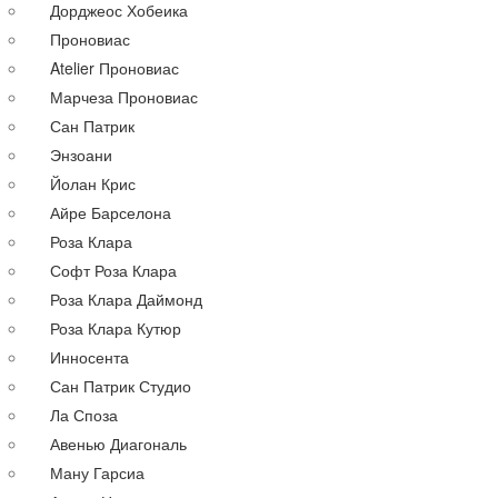
Дорджеос Хобеика
Со шлейфом
Проновиас
По силуэту
Atelier Проновиас
Прямые
Марчеза Проновиас
Пышные
Сан Патрик
Короткие
Энзоани
А-силуэт
Йолан Крис
Греческие
Айре Барселона
Русалка
Роза Клара
По году
Софт Роза Клара
По цене
Роза Клара Даймонд
Недорогие
Роза Клара Кутюр
Дорогие
Инносента
Распродажа
Сан Патрик Студио
до 30000 руб.
Ла Споза
до 40000 руб.
Авенью Диагональ
до 60000 руб.
Ману Гарсиа
до 80000 руб.