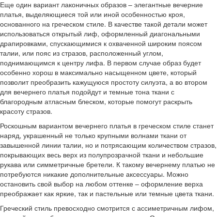
Еще один вариант лаконичных образов – элегантные вечерние
платья, выделяющиеся той или иной особенностью кроя,
основанного на греческом стиле. В качестве такой детали может
использоваться открытый лиф, оформленный диагональными
драпировками, спускающимися к охваченной широким поясом
талии, или пояс из стразов, расположенный углом,
поднимающимся к центру лифа. В первом случае образ будет
особенно хорош в максимально насыщенном цвете, который
позволит преобразить кажущуюся простоту силуэта, а во втором
для вечернего платья подойдут и темные тона ткани с
благородным атласным блеском, которые помогут раскрыть
красоту стразов.
Роскошным вариантом вечернего платья в греческом стиле станет
наряд, украшенный не только крупными волнами ткани от
завышенной линии талии, но и потрясающим количеством стразов,
покрывающих весь верх из полупрозрачной ткани и небольшие
рукава или симметричные бретели. К такому вечернему платью не
потребуются никакие дополнительные аксессуары. Можно
остановить свой выбор на любом оттенке – оформление верха
преображает как яркие, так и пастельные или темные цвета ткани.
Греческий стиль превосходно смотрится с ассиметричным лифом,