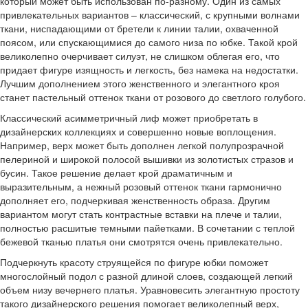
который может быть использован по-разному. Один из самых
привлекательных вариантов – классический, с крупными волнами
ткани, ниспадающими от бретели к линии талии, охваченной
поясом, или спускающимися до самого низа по юбке. Такой крой
великолепно очерчивает силуэт, не слишком облегая его, что
придает фигуре изящность и легкость, без намека на недостатки.
Лучшим дополнением этого женственного и элегантного кроя
станет пастельный оттенок ткани от розового до светлого голубого.
Классический асимметричный лиф может приобретать в
дизайнерских коллекциях и совершенно новые воплощения.
Например, верх может быть дополнен легкой полупрозрачной
пелериной и широкой полосой вышивки из золотистых стразов и
бусин. Такое решение делает крой драматичным и
выразительным, а нежный розовый оттенок ткани гармонично
дополняет его, подчеркивая женственность образа. Другим
вариантом могут стать контрастные вставки на плече и талии,
полностью расшитые темными пайетками. В сочетании с теплой
бежевой тканью платья они смотрятся очень привлекательно.
Подчеркнуть красоту струящейся по фигуре юбки поможет
многослойный подол с разной длиной слоев, создающей легкий
объем низу вечернего платья. Уравновесить элегантную простоту
такого дизайнерского решения помогает великолепный верх,