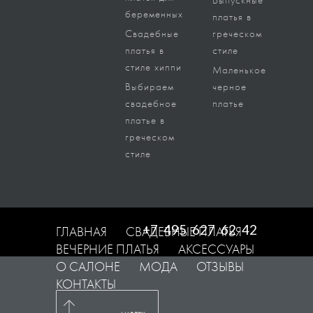
Выпускные
беременных
платья в
Свадебные
греческом
платья в
стиле
стиле хиппи
Маленькое
Выбираем
черное
свадебное
платье
платье в
греческом
стиле
+7 495 627 62 42
ГЛАВНАЯ
СВАДЕБНЫЕ ПЛАТЬЯ
ВЕЧЕРНИЕ ПЛАТЬЯ
АКСЕССУАРЫ
О САЛОНЕ
МОДА
ОТЗЫВЫ
КОНТАКТЫ