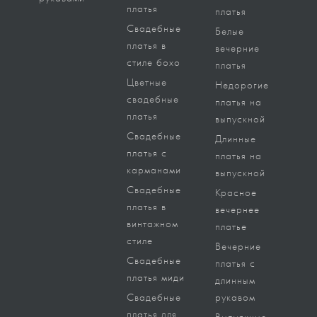
платья
платья
Свадебные
Белые
платья в
вечерние
стиле бохо
платья
Цветные
Недорогие
свадебные
платья на
платья
выпускной
Свадебные
Длинные
платья с
платья на
карманами
выпускной
Свадебные
Красное
платья в
вечернее
винтажном
платье
стиле
Вечерние
Свадебные
платья с
платья миди
длинным
Свадебные
рукавом
платья для