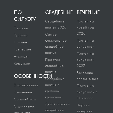
ПО
СВАДЕБНЫЕ
ВЕЧЕРНИЕ
СИЛУЭТУ
Свадебные
Платья на
платья 2026
новый год
Пышные
2026
Самые
Русалка
сексуальные
Платья на
Прямые
свадебные
выпускной
Греческие
платья
Платья на
А-силуэт
Простые
выпускной
Короткие
свадебные
2027
платья
Вечерние
ОСОБЕННОСТИ
Свадебные
платья в пол
платья с
Эксклюзивные
Платья на
крупным
выпускной в
Кружевные
кружевом
11 классе
Со шлейфом
Дизайнерские
Черные
С длинными
свадебные
вечерние
рукавами