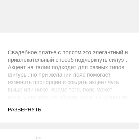
Кружевное недорогое свадебное платье
AVENUE DIAGONAL
PARSA
50000 РУБ.
Свадебное платье с поясом это элегантный и
привлекательный способ подчеркнуть силуэт.
Акцент на талии подходит для разных типов
фигуры, но при желании пояс помогает
изменить пропорции и создать акцент чуть
выше или ниже. Кроме того, пояс может
менять настроение образа, если выполнен из
цветной ткани.
РАЗВЕРНУТЬ
Традиционный декор пояса предполагает
вышивку из бисера или стразов, что делает
этот аксессуар прекрасным способом
подчеркнуть торжественность свадебного