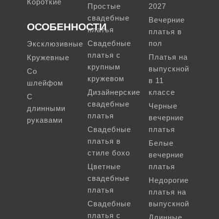
Короткие
Простые
2027
свадебные
Вечерние
ОСОБЕННОСТИ
платья
платья в
Свадебные
пол
Эксклюзивные
платья с
Платья на
Кружевные
крупным
выпускной
Со
кружевом
в 11
шлейфом
Дизайнерские
классе
С
свадебные
Черные
длинными
платья
вечерние
рукавами
Свадебные
платья
платья в
Белые
стиле бохо
вечерние
Цветные
платья
свадебные
Недорогие
платья
платья на
Свадебные
выпускной
платья с
Длинные