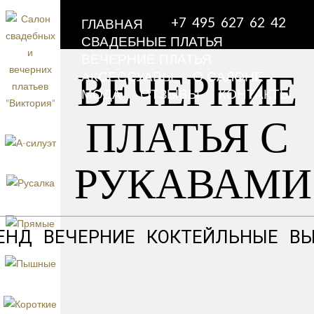
+7 495 627 62 42
ГЛАВНАЯ
СВАДЕБНЫЕ ПЛАТЬЯ
ВЕЧЕРНИЕ ПЛАТЬЯ
ВЕЧЕРНИЕ
АКСЕССУАРЫ
О САЛОНЕ
МОДА
ОТЗЫВЫ
КОНТАКТЫ
ПЛАТЬЯ С
РУКАВАМИ
ЕНД
ВЕЧЕРНИЕ
КОКТЕЙЛЬНЫЕ
В
Вечернее платье
Вечернее пл