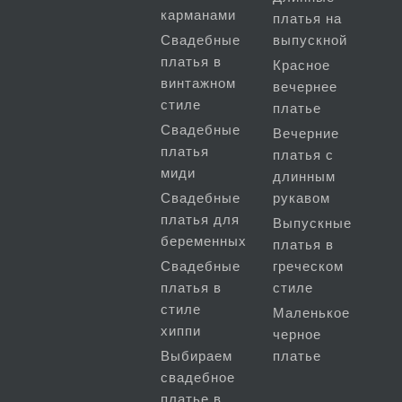
карманами
платья на
Свадебные
выпускной
платья в
Красное
винтажном
вечернее
стиле
платье
Свадебные
Вечерние
платья
платья с
миди
длинным
Свадебные
рукавом
платья для
Выпускные
беременных
платья в
Свадебные
греческом
платья в
стиле
стиле
Маленькое
хиппи
черное
Выбираем
платье
свадебное
платье в