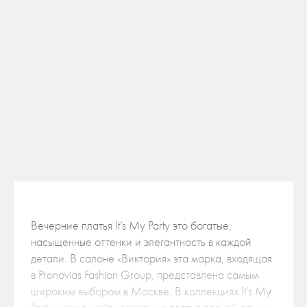
Платье «рыбка» с прозрачными рукавами
6608
60000 РУБ.
39000 РУБ.
Вечерние платья It’s My Party это богатые,
насыщенные оттенки и элегантность в каждой
детали. В салоне «Виктория» эта марка, входящая
в Pronovias Fashion Group, представлена самым
широким выбором в Москве. В коллекциях It’s My