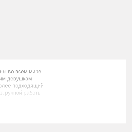
Вечернее платье на выпускной
11269 coral
27000 РУБ.
тны во всем мире.
ким девушкам
более подходящий
ка ручной работы