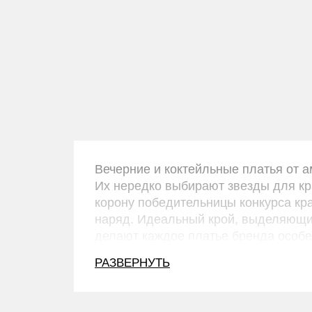
Недорогое платье на выпускной
1954
19000 Р
Вечерние и коктейльные платья от ам
Их нередко выбирают звезды для кра
корону победительницы конкурса кр
наряд. Идеальный крой, выделяющий
делают каждое платье бренда особ
РАЗВЕРНУТЬ