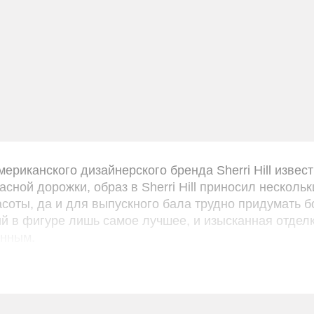
Вечернее платье оттенка зеленого
32180 light green
УБ.
30000 РУБ.
ериканского дизайнерского бренда Sherri Hill извес
сной дорожки, образ в Sherri Hill приносил несколь
асоты, да и для выпускного бала трудно придумать 
 в фигуре лишь самое лучшее, и изысканная отдел
енным.