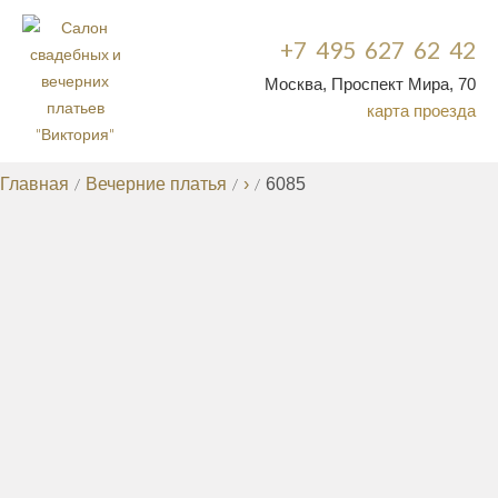
+7 495 627 62 42
Москва, Проспект Мира, 70
карта проезда
Главная
/
Вечерние платья
/
›
/
6085
ВЕЧЕРНИЕ ПЛАТЬЯ
КОРОТКИЕ ВЕЧЕРНИЕ ПЛАТЬЯ
ВЕЧЕРНИЕ
/
ПЛАТЬЯ ДЛЯ ПОЛНЫХ
ВЕЧЕРНИЕ ПЛАТЬЯ НА
/
СВАДЬБУ
ВЕЧЕРНИЕ ПЛАТЬЯ БОЛЬШИХ
/
РАЗМЕРОВ
КОКТЕЙЛЬНЫЕ ПЛАТЬЯ
ПЛАТЬЯ НА
/
/
ВЫПУСКНОЙ
НЕДОРОГИЕ ВЕЧЕРНИЕ
/