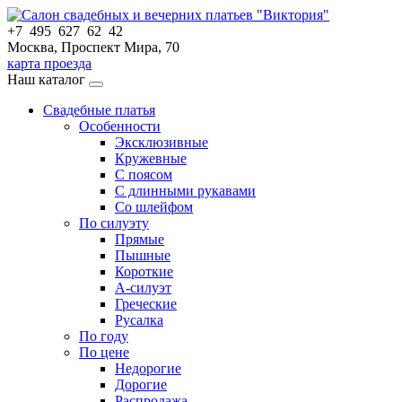
+7 495 627 62 42
Москва, Проспект Мира, 70
карта проезда
Наш каталог
Свадебные платья
Особенности
Эксклюзивные
Кружевные
С поясом
С длинными рукавами
Со шлейфом
По силуэту
Прямые
Пышные
Короткие
А-силуэт
Греческие
Русалка
По году
По цене
Недорогие
Дорогие
Распродажа