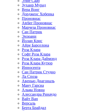
Элие Сааб
Зухаир Мурад
Вера Вонг
Дорджеос Хобеика
Проновиас
Atelier Проновиас
Марчеза Проновиас
Сан Патрик
Энзоани
Йолан Крис
Айре Барселона
Роза Клара
Софт Роза Клара
Роза Клара Даймонд
Роза Клара Кутюр
Инносента
Сан Патрик Студио
Ла Споза
Авенью Диагональ
Ману Гарсиа
Альма Новиа
Алессандра Ринаудо
Вайт Ван
Версаль
Берта Брайдал