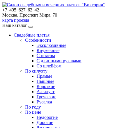
+7 495 627 62 42
Москва, Проспект Мира, 70
карта проезда
Наш каталог
Свадебные платья
Особенности
Эксклюзивные
Кружевные
С поясом
С длинными рукавами
Со шлейфом
По силуэту
Прямые
Пышные
Короткие
А-силуэт
Греческие
Русалка
По году
По цене
Недорогие
Дорогие
Распродажа