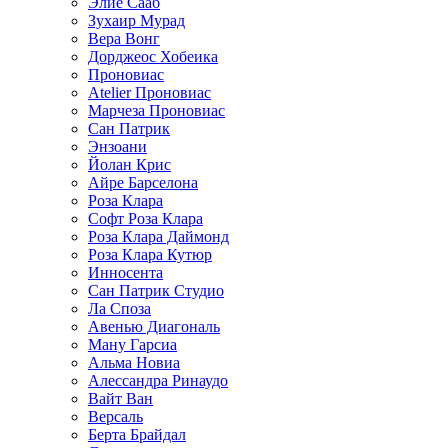
Элие Сааб
Зухаир Мурад
Вера Вонг
Дорджеос Хобеика
Проновиас
Atelier Проновиас
Марчеза Проновиас
Сан Патрик
Энзоани
Йолан Крис
Айре Барселона
Роза Клара
Софт Роза Клара
Роза Клара Даймонд
Роза Клара Кутюр
Инносента
Сан Патрик Студио
Ла Споза
Авенью Диагональ
Ману Гарсиа
Альма Новиа
Алессандра Ринаудо
Вайт Ван
Версаль
Берта Брайдал