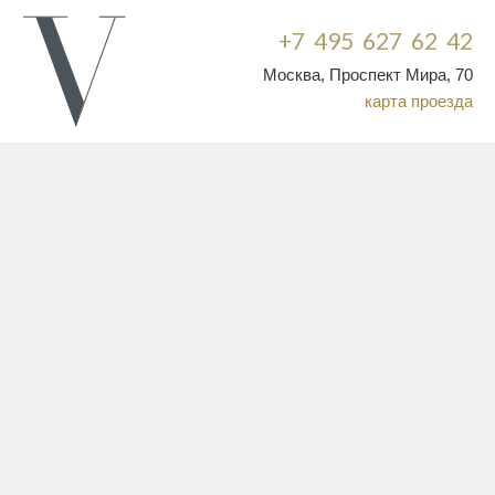
+7 495 627 62 42
Москва, Проспект Мира, 70
карта проезда
Выбирая свадебное платье, невесты, прежде всего, обращают
внимание на силуэт модели. И это, конечно, оправдано, так как
именно внешние очертания создают основное впечатление.
Но не менее важно определить степень «открытости»
свадебного платья, который должен соответствовать формату