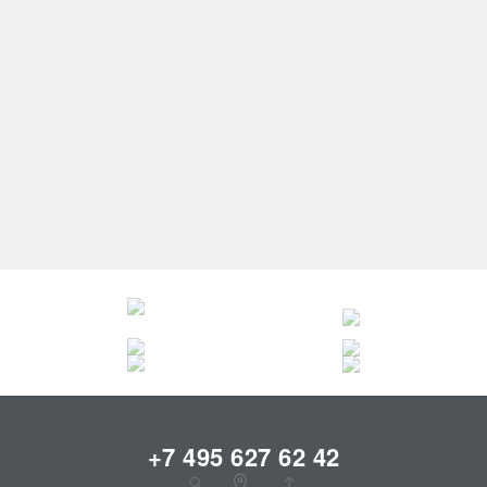
СВАДЕБНЫЕ ПЛАТЬЯ СО
ЭКСКЛЮЗИВНЫЕ
ШЛЕЙФОМ
СВАДЕБНЫЕ ПЛАТЬЯ
НЕДОРОГИЕ СВАДЕБНЫЕ
РАСПРОДАЖА СВАДЕБНЫХ
ПЛАТЬЯ
ПЛАТЬЕВ
2
5,00
5
+7 495 627 62 42