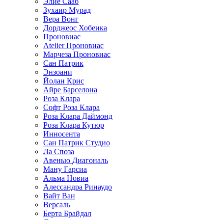
Элие Сааб
Зухаир Мурад
Вера Вонг
Дорджеос Хобеика
Проновиас
Atelier Проновиас
Марчеза Проновиас
Сан Патрик
Энзоани
Йолан Крис
Айре Барселона
Роза Клара
Софт Роза Клара
Роза Клара Даймонд
Роза Клара Кутюр
Инносента
Сан Патрик Студио
Ла Споза
Авенью Диагональ
Ману Гарсиа
Альма Новиа
Алессандра Ринаудо
Вайт Ван
Версаль
Берта Брайдал