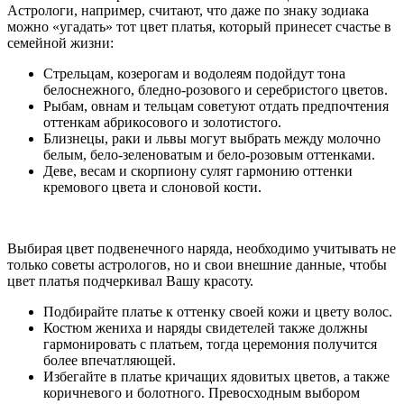
Астрологи, например, считают, что даже по знаку зодиака
можно «угадать» тот цвет платья, который принесет счастье в
семейной жизни:
Стрельцам, козерогам и водолеям подойдут тона
белоснежного, бледно-розового и серебристого цветов.
Рыбам, овнам и тельцам советуют отдать предпочтения
оттенкам абрикосового и золотистого.
Близнецы, раки и львы могут выбрать между молочно
белым, бело-зеленоватым и бело-розовым оттенками.
Деве, весам и скорпиону сулят гармонию оттенки
кремового цвета и слоновой кости.
Выбирая цвет подвенечного наряда, необходимо учитывать не
только советы астрологов, но и свои внешние данные, чтобы
цвет платья подчеркивал Вашу красоту.
Подбирайте платье к оттенку своей кожи и цвету волос.
Костюм жениха и наряды свидетелей также должны
гармонировать с платьем, тогда церемония получится
более впечатляющей.
Избегайте в платье кричащих ядовитых цветов, а также
коричневого и болотного. Превосходным выбором