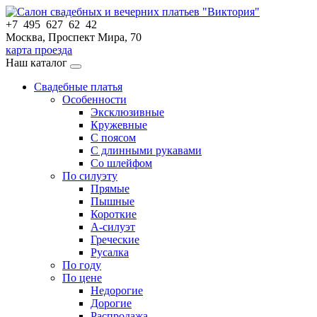
+7 495 627 62 42
Москва, Проспект Мира, 70
карта проезда
Наш каталог
Свадебные платья
Особенности
Эксклюзивные
Кружевные
С поясом
С длинными рукавами
Со шлейфом
По силуэту
Прямые
Пышные
Короткие
А-силуэт
Греческие
Русалка
По году
По цене
Недорогие
Дорогие
Распродажа