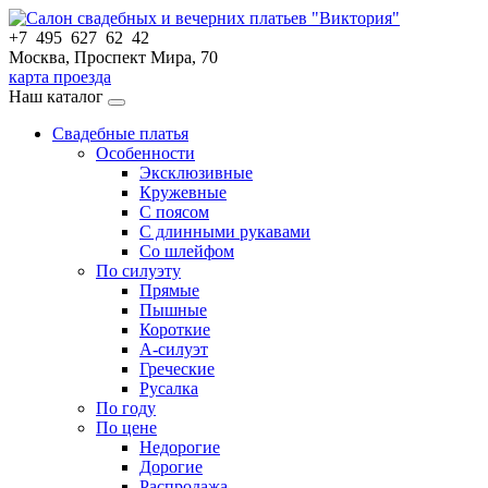
+7 495 627 62 42
Москва, Проспект Мира, 70
карта проезда
Наш каталог
Свадебные платья
Особенности
Эксклюзивные
Кружевные
С поясом
С длинными рукавами
Со шлейфом
По силуэту
Прямые
Пышные
Короткие
А-силуэт
Греческие
Русалка
По году
По цене
Недорогие
Дорогие
Распродажа