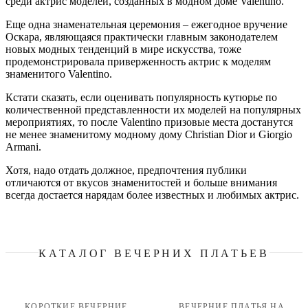
среди актрис моделей, созданных в модном доме Valentino.
Еще одна знаменательная церемония – ежегодное вручение
Оскара, являющаяся практически главным законодателем
новых модных тенденций в мире искусства, тоже
продемонстрировала приверженность актрис к моделям
знаменитого Valentino.
Кстати сказать, если оценивать популярность кутюрье по
количественной представленности их моделей на популярных
мероприятиях, то после Valentino призовые места достанутся
не менее знаменитому модному дому Christian Dior и Giorgio
Armani.
Хотя, надо отдать должное, предпочтения публики
отличаются от вкусов знаменитостей и больше внимания
всегда достается нарядам более известных и любимых актрис.
КАТАЛОГ ВЕЧЕРНИХ ПЛАТЬЕВ
КОРОТКИЕ ВЕЧЕРНИЕ
ВЕЧЕРНИЕ ПЛАТЬЯ НА