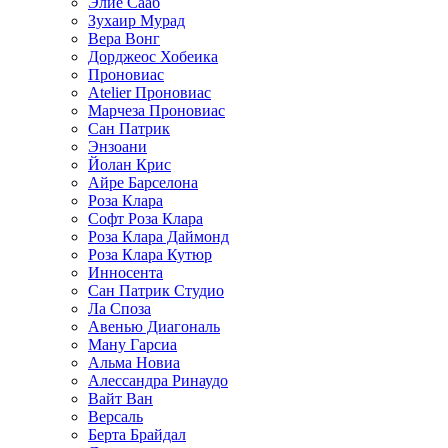
Элие Сааб
Зухаир Мурад
Вера Вонг
Дорджеос Хобеика
Проновиас
Atelier Проновиас
Марчеза Проновиас
Сан Патрик
Энзоани
Йолан Крис
Айре Барселона
Роза Клара
Софт Роза Клара
Роза Клара Даймонд
Роза Клара Кутюр
Инносента
Сан Патрик Студио
Ла Споза
Авенью Диагональ
Ману Гарсиа
Альма Новиа
Алессандра Ринаудо
Вайт Ван
Версаль
Берта Брайдал