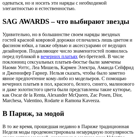
одеваться, но и носить эти наряды с необходимой
элегантностью и естественностью.
SAG AWARDS – что выбирают звезды
Удивительно, но в большинстве своем наряды звездных
гостей красной ковровой дорожки отличались лишь цветом и
фасоном юбки, а также обувью и аксессуарами от ведущих
дизайнеров. Подавляющее число знаменитостей появились
перед публикой в
вечерних платьях
без бретелей. В числе
поклонниц сексуальных платьев-бюстье были замечены
Наоми Уоттс, Леа Мишель, Кармен Электра, Аманда Сейфрид
и Дженнифер Гарнер. Нельзя сказать, чтобы было заметно
явное предпочтение кому-либо из модельеров. С помощью
вечерних платьев в пол, красного, белого, синего, малинового
и даже золотистого цвета были представлены такие кутюрье,
как Oscar de la Renta, Alexander McQueen, Zac Posen, Dior,
Marchesa, Valentino, Rodarte и Ramona Kaveeza.
В Париж, за модой
В то же время, прошедшая недавно в Париже традиционная
Неделя моды продемонстрировала незаурядную популярность