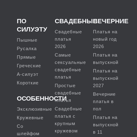
ПО
СВАДЕБНЫЕ
ВЕЧЕРНИЕ
СИЛУЭТУ
Свадебные
Платья на
платья
новый год
Пышные
2026
2026
Русалка
Самые
Платья на
Прямые
сексуальные
выпускной
Греческие
свадебные
Платья на
А-силуэт
платья
выпускной
Короткие
Простые
2027
свадебные
Вечерние
ОСОБЕННОСТИ
платья
платья в
Свадебные
пол
Эксклюзивные
платья с
Платья на
Кружевные
крупным
выпускной
Со
кружевом
в 11
шлейфом