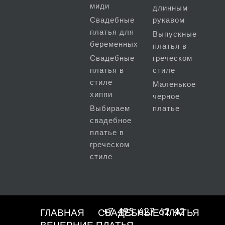
миди
длинным
Свадебные
рукавом
платья для
Выпускные
беременных
платья в
Свадебные
греческом
платья в
стиле
стиле
Маленькое
хиппи
черное
Выбираем
платье
свадебное
платье в
греческом
стиле
+7 495 627 62 42
ГЛАВНАЯ
СВАДЕБНЫЕ ПЛАТЬЯ