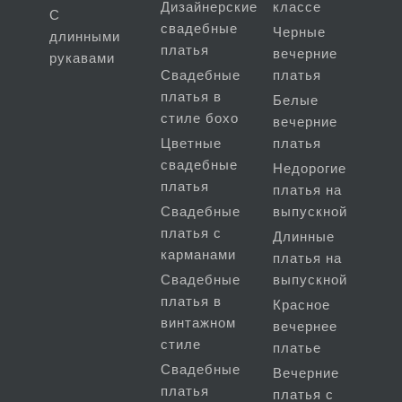
Дизайнерские
классе
С
свадебные
Черные
длинными
платья
вечерние
рукавами
Свадебные
платья
платья в
Белые
стиле бохо
вечерние
Цветные
платья
свадебные
Недорогие
платья
платья на
Свадебные
выпускной
платья с
Длинные
карманами
платья на
Свадебные
выпускной
платья в
Красное
винтажном
вечернее
стиле
платье
Свадебные
Вечерние
платья
платья с