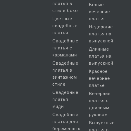
платья в
Белые
стиле бохо
вечерние
Цветные
платья
свадебные
Недорогие
платья
платья на
Свадебные
выпускной
платья с
Длинные
карманами
платья на
Свадебные
выпускной
платья в
Красное
винтажном
вечернее
стиле
платье
Свадебные
Вечерние
платья
платья с
миди
длинным
Свадебные
рукавом
платья для
Выпускные
беременных
платья в