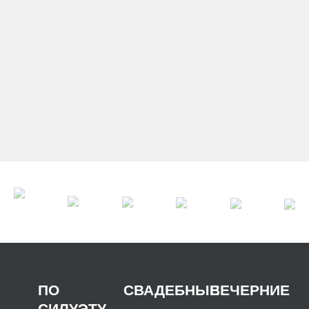
ВЕЧЕРНИЕ ПЛА
КЛАССЕ
РАСПРОДАЖА
ВЫПУСКНЫЕ ПЛ
ВЕЧЕРНИХ ПЛАТЬЕВ
БОЛЬШИХ РАЗМ
2
5,00
5
ПО
СВАДЕБНЫЕ
ВЕЧЕРНИЕ
СИЛУЭТУ