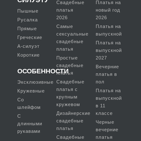
Свадебные
Платья на
платья
новый год
Пышные
2026
2026
Русалка
Самые
Платья на
Прямые
сексуальные
выпускной
Греческие
свадебные
Платья на
А-силуэт
платья
выпускной
Короткие
Простые
2027
свадебные
Вечерние
ОСОБЕННОСТИ
платья
платья в
Свадебные
пол
Эксклюзивные
платья с
Платья на
Кружевные
крупным
выпускной
Со
кружевом
в 11
шлейфом
Дизайнерские
классе
С
свадебные
Черные
длинными
платья
вечерние
рукавами
Свадебные
платья