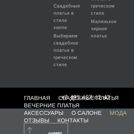
Свадебные
греческом
платья в
стиле
стиле
Маленькое
хиппи
черное
Выбираем
платье
свадебное
платье в
греческом
стиле
+7 495 627 62 42
ГЛАВНАЯ
СВАДЕБНЫЕ ПЛАТЬЯ
ВЕЧЕРНИЕ ПЛАТЬЯ
АКСЕССУАРЫ
О САЛОНЕ
МОДА
ОТЗЫВЫ
КОНТАКТЫ
НАВЕРХ