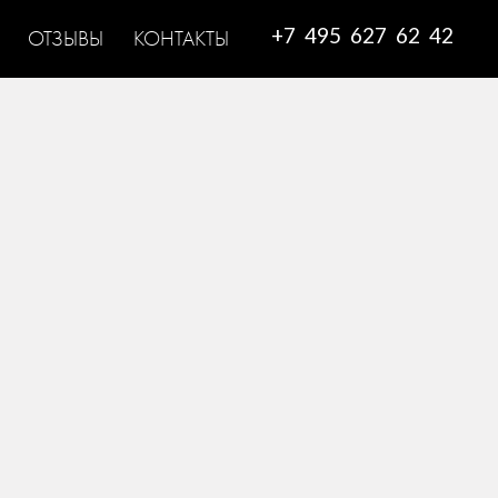
+7 495 627 62 42
ОТЗЫВЫ
КОНТАКТЫ
на линейка вечерних платьев, идеальных для
к-звезды с ярким личным вкусом.