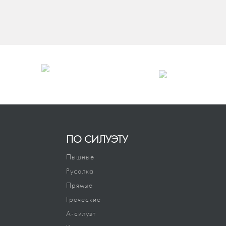
ПО СИЛУЭТУ
Пышные
Русалка
Прямые
Греческие
А-силуэт