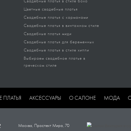
Свадебные платья в стиле бохо
Цветные свадебные платья
Свадебные платья с карманами
Свадебные платья в винтажном стиле
Свадебные платья миди
Свадебные платья для беременных
Свадебные платья в стиле хиппи
Выбираем свадебное платье в
греческом стиле
Е ПЛАТЬЯ
АКСЕССУАРЫ
О САЛОНЕ
МОДА
2
Москва, Проспект Мира, 70