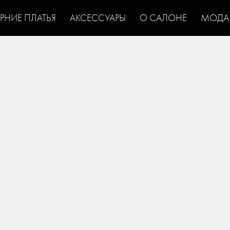
ЕРНИЕ ПЛАТЬЯ
АКСЕССУАРЫ
О САЛОНЕ
МОДА
is уже покоряет поклонниц бренда по всему миру. В ней представле
е. Вдохновлением послужили шумные вечеринки восьмидесятых и ро