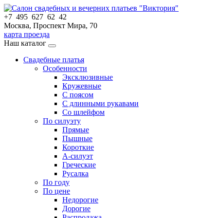
+7 495 627 62 42
Москва, Проспект Мира, 70
карта проезда
Наш каталог
Свадебные платья
Особенности
Эксклюзивные
Кружевные
С поясом
С длинными рукавами
Со шлейфом
По силуэту
Прямые
Пышные
Короткие
А-силуэт
Греческие
Русалка
По году
По цене
Недорогие
Дорогие
Распродажа