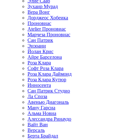
Элие Сааб
Зухаир Мурад
Вера Вонг
Дорджеос Хобеика
Проновиас
Atelier Проновиас
Марчеза Проновиас
Сан Патрик
Энзоани
Йолан Крис
Айре Барселона
Роза Клара
Софт Роза Клара
Роза Клара Даймонд
Роза Клара Кутюр
Инносента
Сан Патрик Студио
Ла Споза
Авенью Диагональ
Ману Гарсиа
Альма Новиа
Алессандра Ринаудо
Вайт Ван
Версаль
Берта Брайдал