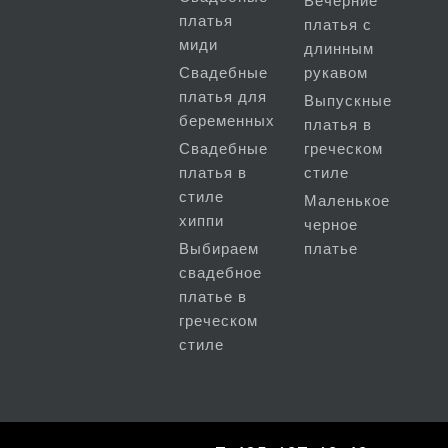
Вечерние
платья
платья с
миди
длинным
Свадебные
рукавом
платья для
Выпускные
беременных
платья в
Свадебные
греческом
платья в
стиле
стиле
Маленькое
хиппи
черное
Выбираем
платье
свадебное
платье в
греческом
стиле