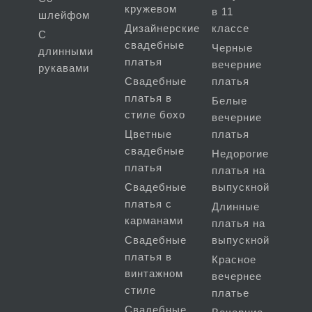
кружевом
в 11
шлейфом
Дизайнерские
классе
С
свадебные
Черные
длинными
платья
вечерние
рукавами
Свадебные
платья
платья в
Белые
стиле бохо
вечерние
Цветные
платья
свадебные
Недорогие
платья
платья на
Свадебные
выпускной
платья с
Длинные
карманами
платья на
Свадебные
выпускной
платья в
Красное
винтажном
вечернее
стиле
платье
Свадебные