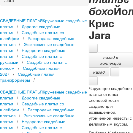
/
Jara
Йо
бохо
Крис
СВАДЕБНЫЕ ПЛАТЬЯ
Кружевные свадебные
платья
/
Дорогие свадебные
Jara
платья
/
Свадебные платья со
шлейфом
/
Распродажа свадебных
платьев
/
Эксклюзивные свадебные
платья
/
Недорогие свадебные
платья
/
Свадебные платья с
назад к
рукавами
/
Свадебные платья с
коллекции
поясом
/
Свадебные платья
назад
2027
/
Свадебные платья
трансформеры
/
Чарующее свадебное
СВАДЕБНЫЕ ПЛАТЬЯ
Кружевные свадебные
платье оттенка
платья
/
Дорогие свадебные
слоновой кости
платья
/
Свадебные платья со
создано для
шлейфом
/
Распродажа свадебных
возвышенной,
платьев
/
Эксклюзивные свадебные
утонченной невесты с
платья
/
Недорогие свадебные
деликатным вкусом.
платья
/
Свадебные платья с
Глубокое V-образное