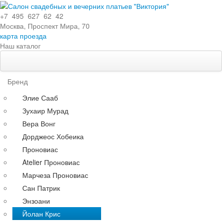
+7 495 627 62 42
Москва, Проспект Мира, 70
карта проезда
Наш каталог
Свадебные платья
Особенности
Бренд
Эксклюзивные
Элие Сааб
Кружевные
Зухаир Мурад
С поясом
Вера Вонг
С длинными рукавами
Дорджеос Хобеика
Со шлейфом
Проновиас
По силуэту
Atelier Проновиас
Прямые
Марчеза Проновиас
Пышные
Сан Патрик
Короткие
Энзоани
А-силуэт
Йолан Крис
Греческие