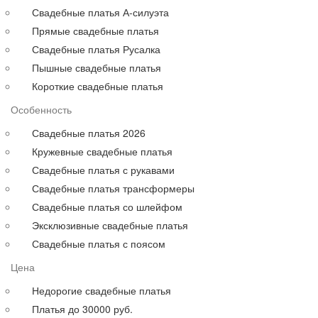
Для полных
Свадебные платья А-силуэта
На свадьбу
Прямые свадебные платья
С рукавами
Свадебные платья Русалка
Выпускные больших размеров
Пышные свадебные платья
Короткие
Короткие свадебные платья
до 30000 руб.
Особенность
до 40000 руб.
до 60000 руб.
Свадебные платья 2026
до 80000 руб.
Кружевные свадебные платья
до 100000 руб.
Свадебные платья с рукавами
Свадебные платья трансформеры
Свадебные платья со шлейфом
Эксклюзивные свадебные платья
Свадебные платья с поясом
Цена
Недорогие свадебные платья
Платья до 30000 руб.