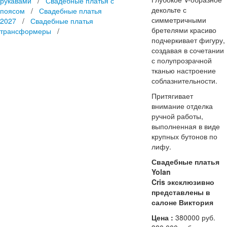
рукавами
/
Свадебные платья с
декольте с
поясом
/
Свадебные платья
симметричными
2027
/
Свадебные платья
бретелями красиво
трансформеры
/
подчеркивает фигуру,
создавая в сочетании
с полупрозрачной
тканью настроение
соблазнительности.
Притягивает
внимание отделка
ручной работы,
выполненная в виде
крупных бутонов по
лифу.
Свадебные платья
Yolan
Cris эксклюзивно
представлены в
салоне Виктория
Цена :
380000 руб.