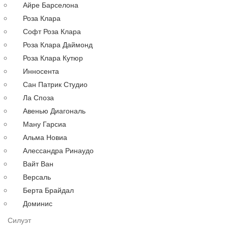
Айре Барселона
Русалка
Роза Клара
По году
Софт Роза Клара
По цене
Роза Клара Даймонд
Недорогие
Роза Клара Кутюр
Дорогие
Инносента
Распродажа
Сан Патрик Студио
до 30000 руб.
Ла Споза
до 40000 руб.
Авенью Диагональ
до 60000 руб.
Ману Гарсиа
до 80000 руб.
Альма Новиа
до 100000 руб.
Алессандра Ринаудо
Вечерние платья
Аксессуары
Вайт Ван
Длинные
Версаль
Коктейльные
Берта Брайдал
Выпускные
Доминис
Большие
Силуэт