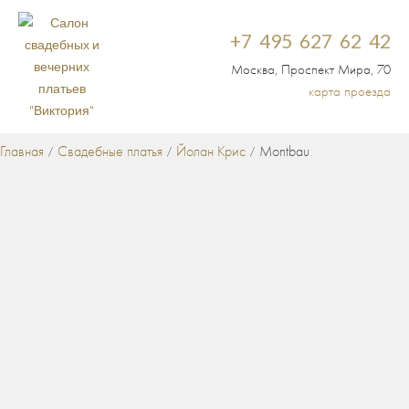
+7 495 627 62 42
Москва, Проспект Мира, 70
карта проезда
Главная
Свадебные платья
Йолан Крис
Montbau
/
/
/
СВАДЕБНЫЕ ПЛАТЬЯ
КРУЖЕВНЫЕ СВАДЕБНЫЕ ПЛАТЬЯ
ДОРОГИЕ СВАДЕБНЫЕ
/
ПЛАТЬЯ
СВАДЕБНЫЕ ПЛАТЬЯ СО
/
ШЛЕЙФОМ
РАСПРОДАЖА СВАДЕБНЫХ
/
ПЛАТЬЕВ
ЭКСКЛЮЗИВНЫЕ СВАДЕБНЫЕ
/
ПЛАТЬЯ
НЕДОРОГИЕ СВАДЕБНЫЕ ПЛАТЬЯ
СВАДЕБНЫЕ
/
/