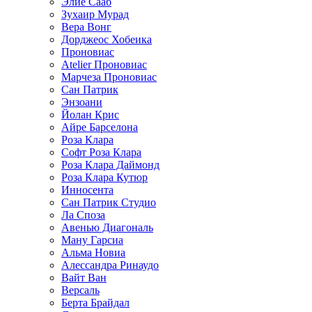
Элие Сааб
Зухаир Мурад
Вера Вонг
Дорджеос Хобеика
Проновиас
Atelier Проновиас
Марчеза Проновиас
Сан Патрик
Энзоани
Йолан Крис
Айре Барселона
Роза Клара
Софт Роза Клара
Роза Клара Даймонд
Роза Клара Кутюр
Инносента
Сан Патрик Студио
Ла Споза
Авенью Диагональ
Ману Гарсиа
Альма Новиа
Алессандра Ринаудо
Вайт Ван
Версаль
Берта Брайдал