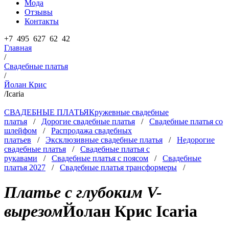
Мода
Отзывы
Контакты
+7 495 627 62 42
Главная
/
Свадебные платья
/
Йолан Крис
/
Icaria
СВАДЕБНЫЕ ПЛАТЬЯ
Кружевные свадебные
платья
/
Дорогие свадебные платья
/
Свадебные платья со
шлейфом
/
Распродажа свадебных
платьев
/
Эксклюзивные свадебные платья
/
Недорогие
свадебные платья
/
Свадебные платья с
рукавами
/
Свадебные платья с поясом
/
Свадебные
платья 2027
/
Свадебные платья трансформеры
/
Платье с глубоким V-
вырезом
Йолан Крис
Icaria