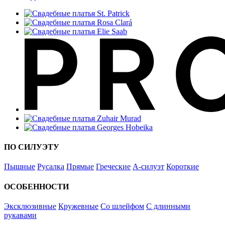
ПО СИЛУЭТУ
Пышные
Русалка
Прямые
Греческие
А-силуэт
Короткие
ОСОБЕННОСТИ
Эксклюзивные
Кружевные
Со шлейфом
С длинными
рукавами