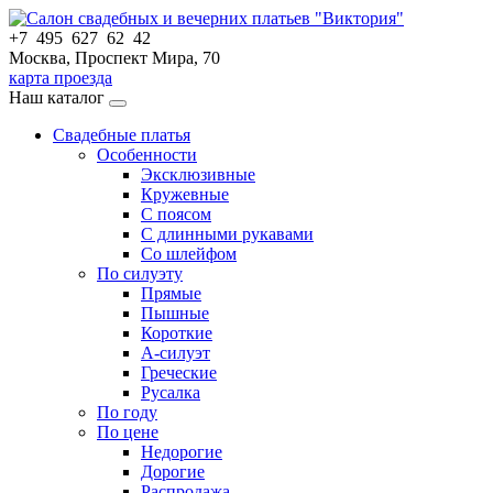
+7 495 627 62 42
Москва, Проспект Мира, 70
карта проезда
Наш каталог
Свадебные платья
Особенности
Эксклюзивные
Кружевные
С поясом
С длинными рукавами
Со шлейфом
По силуэту
Прямые
Пышные
Короткие
А-силуэт
Греческие
Русалка
По году
По цене
Недорогие
Дорогие
Распродажа