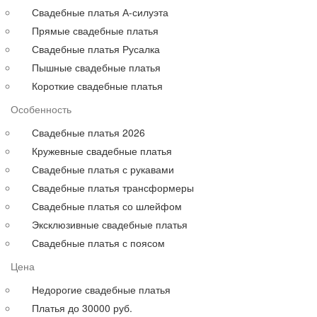
Для полных
Свадебные платья А-силуэта
На свадьбу
Прямые свадебные платья
С рукавами
Свадебные платья Русалка
Выпускные больших размеров
Пышные свадебные платья
Короткие
Короткие свадебные платья
до 30000 руб.
Особенность
до 40000 руб.
до 60000 руб.
Свадебные платья 2026
до 80000 руб.
Кружевные свадебные платья
до 100000 руб.
Свадебные платья с рукавами
Свадебные платья трансформеры
Свадебные платья со шлейфом
Эксклюзивные свадебные платья
Свадебные платья с поясом
Цена
Недорогие свадебные платья
Платья до 30000 руб.