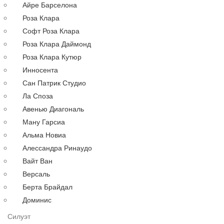
Айре Барселона
Русалка
Роза Клара
По году
Софт Роза Клара
По цене
Роза Клара Даймонд
Недорогие
Роза Клара Кутюр
Дорогие
Инносента
Распродажа
Сан Патрик Студио
до 30000 руб.
Ла Споза
до 40000 руб.
Авенью Диагональ
до 60000 руб.
Ману Гарсиа
до 80000 руб.
Альма Новиа
до 100000 руб.
Алессандра Ринаудо
Вечерние платья
Аксессуары
Вайт Ван
Длинные
Версаль
Коктейльные
Берта Брайдал
Выпускные
Доминис
Большие
Силуэт