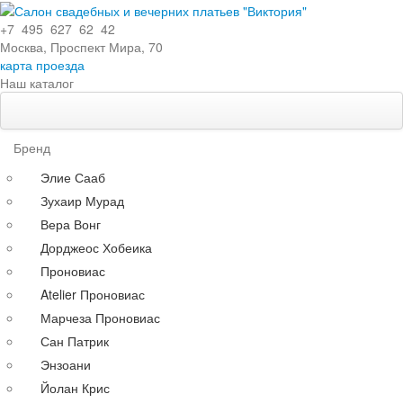
+7 495 627 62 42
Москва, Проспект Мира, 70
карта проезда
Наш каталог
Свадебные платья
Особенности
Бренд
Эксклюзивные
Элие Сааб
Кружевные
Зухаир Мурад
С поясом
Вера Вонг
С длинными рукавами
Дорджеос Хобеика
Со шлейфом
Проновиас
По силуэту
Atelier Проновиас
Прямые
Марчеза Проновиас
Пышные
Сан Патрик
Короткие
Энзоани
А-силуэт
Йолан Крис
Греческие