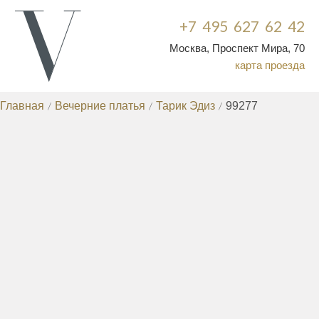
+7 495 627 62 42
Москва, Проспект Мира, 70
карта проезда
Главная
/
Вечерние платья
/
Тарик Эдиз
/
99277
ВЕЧЕРНИЕ ПЛАТЬЯ
КОРОТКИЕ ВЕЧЕРНИЕ ПЛАТЬЯ
ВЕЧЕРНИЕ
/
ПЛАТЬЯ ДЛЯ ПОЛНЫХ
ВЕЧЕРНИЕ ПЛАТЬЯ НА
/
СВАДЬБУ
ВЕЧЕРНИЕ ПЛАТЬЯ БОЛЬШИХ
/
РАЗМЕРОВ
КОКТЕЙЛЬНЫЕ ПЛАТЬЯ
ПЛАТЬЯ НА
/
/
ВЫПУСКНОЙ
НЕДОРОГИЕ ВЕЧЕРНИЕ
/