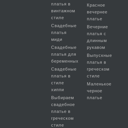
платья в
Красное
винтажном
вечернее
стиле
платье
Свадебные
Вечерние
платья
платья с
миди
длинным
Свадебные
рукавом
платья для
Выпускные
беременных
платья в
Свадебные
греческом
платья в
стиле
стиле
Маленькое
хиппи
черное
Выбираем
платье
свадебное
платье в
греческом
стиле