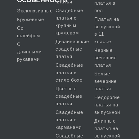
платья
платья в
Свадебные
пол
Эксклюзивные
платья с
Платья на
Кружевные
крупным
выпускной
Со
кружевом
в 11
шлейфом
Дизайнерские
классе
С
свадебные
Черные
длинными
платья
вечерние
рукавами
Свадебные
платья
платья в
Белые
стиле бохо
вечерние
Цветные
платья
свадебные
Недорогие
платья
платья на
Свадебные
выпускной
платья с
Длинные
карманами
платья на
Свадебные
выпускной