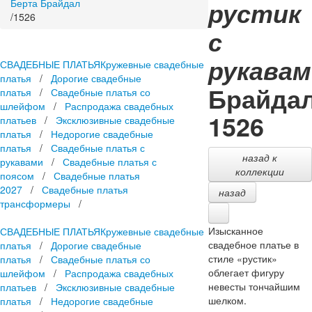
рустик
Берта Брайдал
/
1526
с
рукавам
СВАДЕБНЫЕ ПЛАТЬЯ
Кружевные свадебные
платья
/
Дорогие свадебные
Брайда
платья
/
Свадебные платья со
шлейфом
/
Распродажа свадебных
1526
платьев
/
Эксклюзивные свадебные
платья
/
Недорогие свадебные
платья
/
Свадебные платья с
назад к
рукавами
/
Свадебные платья с
коллекции
поясом
/
Свадебные платья
2027
/
Свадебные платья
назад
трансформеры
/
Изысканное
СВАДЕБНЫЕ ПЛАТЬЯ
Кружевные свадебные
свадебное платье в
платья
/
Дорогие свадебные
стиле «рустик»
платья
/
Свадебные платья со
облегает фигуру
шлейфом
/
Распродажа свадебных
невесты тончайшим
платьев
/
Эксклюзивные свадебные
шелком.
платья
/
Недорогие свадебные