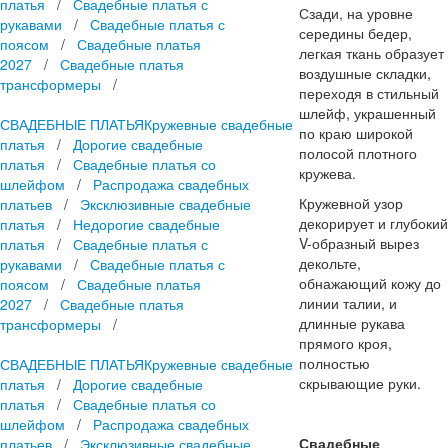
платья
/
Свадебные платья с
Сзади, на уровне
рукавами
/
Свадебные платья с
середины бедер,
поясом
/
Свадебные платья
легкая ткань образует
2027
/
Свадебные платья
воздушные складки,
трансформеры
/
переходя в стильный
шлейф, украшенный
СВАДЕБНЫЕ ПЛАТЬЯ
Кружевные свадебные
по краю широкой
платья
/
Дорогие свадебные
полосой плотного
платья
/
Свадебные платья со
кружева.
шлейфом
/
Распродажа свадебных
Кружевной узор
платьев
/
Эксклюзивные свадебные
декорирует и глубокий
платья
/
Недорогие свадебные
V-образный вырез
платья
/
Свадебные платья с
декольте,
рукавами
/
Свадебные платья с
обнажающий кожу до
поясом
/
Свадебные платья
линии талии, и
2027
/
Свадебные платья
длинные рукава
трансформеры
/
прямого кроя,
полностью
СВАДЕБНЫЕ ПЛАТЬЯ
Кружевные свадебные
скрывающие руки.
платья
/
Дорогие свадебные
платья
/
Свадебные платья со
шлейфом
/
Распродажа свадебных
Свадебные
платьев
/
Эксклюзивные свадебные