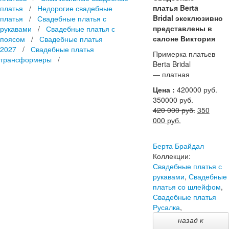
платья Berta
платья
/
Недорогие свадебные
Bridal эксклюзивно
платья
/
Свадебные платья с
представлены в
рукавами
/
Свадебные платья с
салоне Виктория
поясом
/
Свадебные платья
2027
/
Свадебные платья
Примерка платьев
трансформеры
/
Berta Bridal
— платная
Цена :
420000
руб.
350000 руб.
Первона
420 000
руб.
350
Текущая
цена
000
руб.
цена:
составля
350
420
Берта Брайдал
000 руб..
000 руб..
Коллекции:
Свадебные платья с
рукавами
,
Свадебные
платья со шлейфом
,
Свадебные платья
Русалка
,
назад к