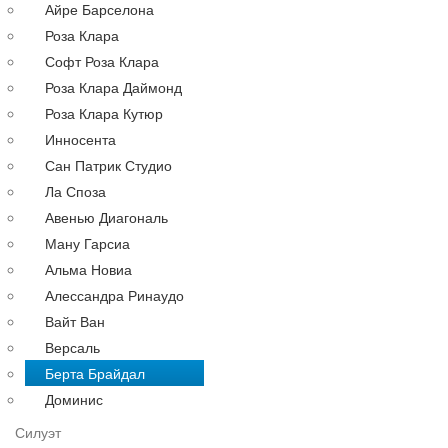
Айре Барселона
Русалка
Роза Клара
По году
Софт Роза Клара
По цене
Роза Клара Даймонд
Недорогие
Роза Клара Кутюр
Дорогие
Инносента
Распродажа
Сан Патрик Студио
до 30000 руб.
Ла Споза
до 40000 руб.
Авенью Диагональ
до 60000 руб.
Ману Гарсиа
до 80000 руб.
Альма Новиа
до 100000 руб.
Алессандра Ринаудо
Вечерние платья
Аксессуары
Вайт Ван
Длинные
Версаль
Коктейльные
Берта Брайдал
Выпускные
Доминис
Большие
Силуэт