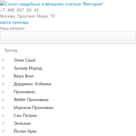
+7 495 627 62 42
Москва, Проспект Мира, 70
карта проезда
Наш каталог
Свадебные платья
Особенности
Бренд
Эксклюзивные
Элие Сааб
Кружевные
Зухаир Мурад
С поясом
Вера Вонг
С длинными рукавами
Дорджеос Хобеика
Со шлейфом
Проновиас
По силуэту
Atelier Проновиас
Прямые
Марчеза Проновиас
Пышные
Сан Патрик
Короткие
Энзоани
А-силуэт
Йолан Крис
Греческие