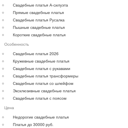
Для полных
Свадебные платья А-силуэта
На свадьбу
Прямые свадебные платья
С рукавами
Свадебные платья Русалка
Выпускные больших размеров
Пышные свадебные платья
Короткие
Короткие свадебные платья
до 30000 руб.
Особенность
до 40000 руб.
до 60000 руб.
Свадебные платья 2026
до 80000 руб.
Кружевные свадебные платья
до 100000 руб.
Свадебные платья с рукавами
Свадебные платья трансформеры
Свадебные платья со шлейфом
Эксклюзивные свадебные платья
Свадебные платья с поясом
Цена
Недорогие свадебные платья
Платья до 30000 руб.