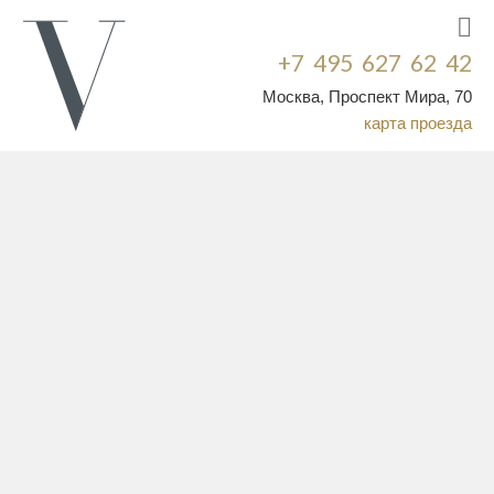
+7 495 627 62 42
Москва, Проспект Мира, 70
карта проезда
Узнаваемым стилем Rosa Clara стало сочетание классической
элегантности и последних тенденций. Вот и в коллекции
свадебных платьев Two by Rosa Clara 2015 дизайнеры марки
воплотили свой взгляд на женственный А-силуэт 50-х годов
прошлого века, сумев дополнить его актуальными деталями.
Классическая форма гармонично сочетается с