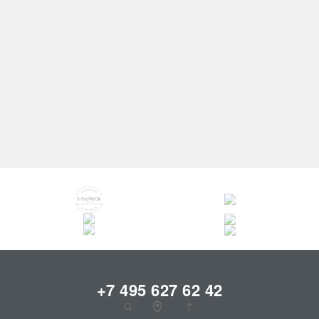
СВАДЕБНЫЕ ПЛАТЬЯ СО
ЭКСКЛЮЗИВНЫЕ
ШЛЕЙФОМ
СВАДЕБНЫЕ ПЛАТЬЯ
НЕДОРОГИЕ СВАДЕБНЫЕ
РАСПРОДАЖА СВАДЕБНЫХ
ПЛАТЬЯ
ПЛАТЬЕВ
2
5,00
5
+7 495 627 62 42