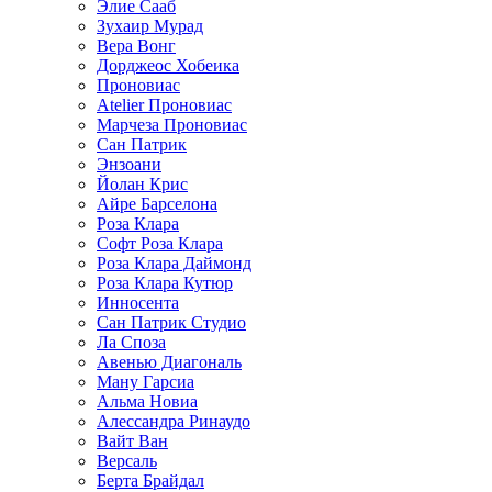
Элие Сааб
Зухаир Мурад
Вера Вонг
Дорджеос Хобеика
Проновиас
Atelier Проновиас
Марчеза Проновиас
Сан Патрик
Энзоани
Йолан Крис
Айре Барселона
Роза Клара
Софт Роза Клара
Роза Клара Даймонд
Роза Клара Кутюр
Инносента
Сан Патрик Студио
Ла Споза
Авенью Диагональ
Ману Гарсиа
Альма Новиа
Алессандра Ринаудо
Вайт Ван
Версаль
Берта Брайдал