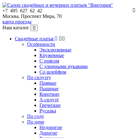
+7 495 627 62 42
Москва, Проспект Мира, 70
карта проезда
Наш каталог
Свадебные платья
Особенности
Эксклюзивные
Кружевные
С поясом
С длинными рукавами
Со шлейфом
По силуэту
Прямые
Пышные
Короткие
А-силуэт
Греческие
Русалка
По году
По цене
Недорогие
Дорогие