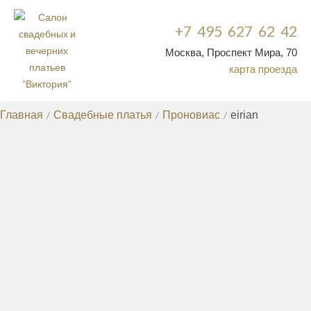
+7 495 627 62 42
Москва, Проспект Мира, 70
карта проезда
Главная
/
Свадебные платья
/
Проновиас
/
eirian
СВАДЕБНЫЕ ПЛАТЬЯ
КРУЖЕВНЫЕ СВАДЕБНЫЕ ПЛАТЬЯ
ДОРОГИЕ
/
СВАДЕБНЫЕ ПЛАТЬЯ
СВАДЕБНЫЕ ПЛАТЬЯ СО
/
ШЛЕЙФОМ
РАСПРОДАЖА СВАДЕБНЫХ
/
ПЛАТЬЕВ
ЭКСКЛЮЗИВНЫЕ СВАДЕБНЫЕ
/
ПЛАТЬЯ
НЕДОРОГИЕ СВАДЕБНЫЕ
/