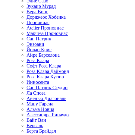
Элие Сааб
Зухаир Мурад
Вера Вонг
Дорджеос Хобеика
Проновиас
Atelier Проновиас
Марчеза Проновиас
Сан Патрик
Энзоани
Йолан Крис
Айре Барселона
Роза Клара
Софт Роза Клара
Роза Клара Даймонд
Роза Клара Кутюр
Инносента
Сан Патрик Студио
Ла Споза
Авенью Диагональ
Ману Гарсиа
Альма Новиа
Алессандра Ринаудо
Вайт Ван
Версаль
Берта Брайдал