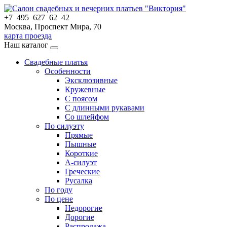
+7 495 627 62 42
Москва, Проспект Мира, 70
карта проезда
Наш каталог
Свадебные платья
Особенности
Эксклюзивные
Кружевные
С поясом
С длинными рукавами
Со шлейфом
По силуэту
Прямые
Пышные
Короткие
А-силуэт
Греческие
Русалка
По году
По цене
Недорогие
Дорогие
Распродажа