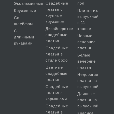
Свадебные
пол
Эксклюзивные
платья с
Платья на
Кружевные
крупным
выпускной
Со
кружевом
в 11
шлейфом
Дизайнерские
классе
С
свадебные
Черные
длинными
платья
вечерние
рукавами
Свадебные
платья
платья в
Белые
стиле бохо
вечерние
Цветные
платья
свадебные
Недорогие
платья
платья на
Свадебные
выпускной
платья с
Длинные
карманами
платья на
Свадебные
выпускной
платья в
Красное