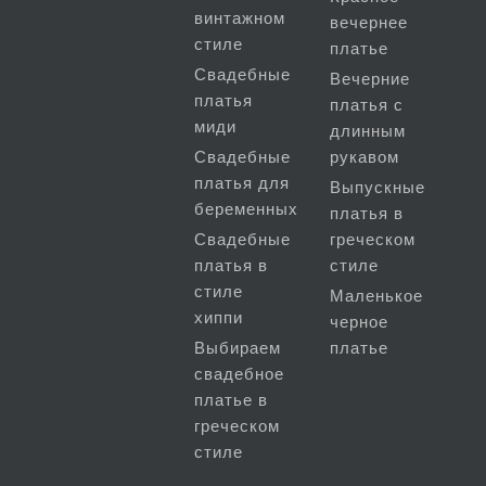
винтажном
вечернее
стиле
платье
Свадебные
Вечерние
платья
платья с
миди
длинным
Свадебные
рукавом
платья для
Выпускные
беременных
платья в
Свадебные
греческом
платья в
стиле
стиле
Маленькое
хиппи
черное
Выбираем
платье
свадебное
платье в
греческом
стиле