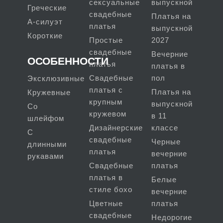
сексуальные
выпускной
Греческие
свадебные
Платья на
А-силуэт
платья
выпускной
Короткие
Простые
2027
свадебные
Вечерние
ОСОБЕННОСТИ
платья
платья в
Свадебные
пол
Эксклюзивные
платья с
Платья на
Кружевные
крупным
выпускной
Со
кружевом
в 11
шлейфом
Дизайнерские
классе
С
свадебные
Черные
длинными
платья
вечерние
рукавами
Свадебные
платья
платья в
Белые
стиле бохо
вечерние
Цветные
платья
свадебные
Недорогие