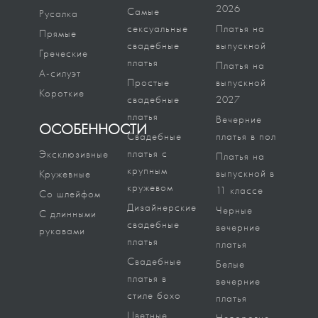
качественному испанскому
2026
Самые
Русалка
крою такой аксессуар
сексуальные
Платья на
Прямые
сочетается даже с самыми
свадебные
выпускной
Греческие
роскошными свадебными
платья
Платья на
платьями.
А-силуэт
Простые
выпускной
Короткие
свадебные
2027
ГАРМОНИЧНЫЙ ОБРАЗ
платья
Вечерние
ОСОБЕННОСТИ
С ИСПОЛЬЗОВАНИЕМ
Свадебные
платья в пол
БОЛЕРО
платья с
Эксклюзивные
Платья на
Чтобы выбрать из
крупным
выпускной в
Кружевные
представленных в салоне
кружевом
11 классе
Со шлейфом
моделей именно ту, что
Дизайнерские
Черные
С длинными
подойдет наиболее
свадебные
вечерние
рукавами
гармонично и
платья
платья
привлекательно, стоит
Свадебные
Белые
учитывать особенности кроя
платья в
вечерние
свадебного платья. Красивые
стиле бохо
платья
испанские болеро от
Цветные
Недорогие