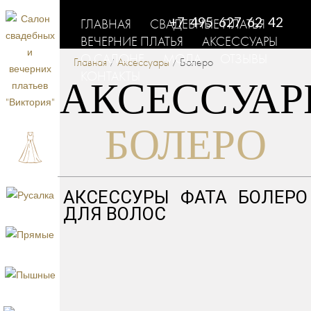
+7 495 627 62 42
ГЛАВНАЯ
СВАДЕБНЫЕ ПЛАТЬЯ
ВЕЧЕРНИЕ ПЛАТЬЯ
АКСЕССУАРЫ
О САЛОНЕ
МОДА
ОТЗЫВЫ
Главная
Аксессуары
Болеро
/
/
КОНТАКТЫ
АКСЕССУА
БОЛЕРО
АКСЕССУРЫ
ФАТА
БОЛЕРО
ДЛЯ ВОЛОС