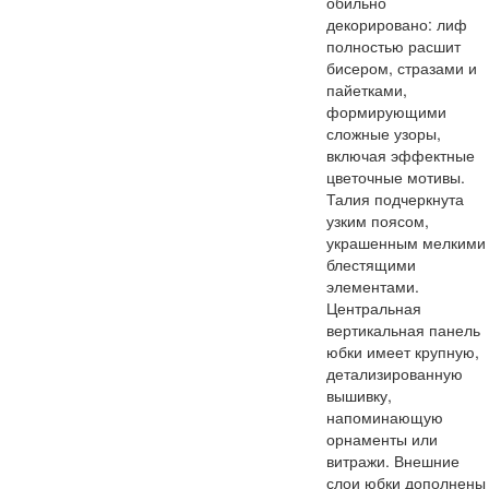
обильно
декорировано: лиф
полностью расшит
бисером, стразами и
пайетками,
формирующими
сложные узоры,
включая эффектные
цветочные мотивы.
Талия подчеркнута
узким поясом,
украшенным мелкими
блестящими
элементами.
Центральная
вертикальная панель
юбки имеет крупную,
детализированную
вышивку,
напоминающую
орнаменты или
витражи. Внешние
слои юбки дополнены