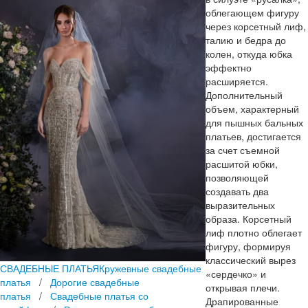
облегающем фигуру
через корсетный лиф,
талию и бедра до
колен, откуда юбка
эффектно
расширяется.
Дополнительный
объем, характерный
для пышных бальных
платьев, достигается
за счет съемной
расшитой юбки,
позволяющей
создавать два
выразительных
образа. Корсетный
лиф плотно облегает
фигуру, формируя
классический вырез
СВАДЕБНЫЕ ПЛАТЬЯ
Кружевные свадебные
«сердечко» и
платья
/
Дорогие свадебные
открывая плечи.
платья
/
Свадебные платья со
Драпированные