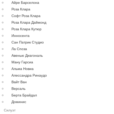
Айре Барселона
Русалка
Роза Клара
По году
Софт Роза Клара
По цене
Роза Клара Даймонд
Недорогие
Роза Клара Кутюр
Дорогие
Инносента
Распродажа
Сан Патрик Студио
до 30000 руб.
Ла Споза
до 40000 руб.
Авенью Диагональ
до 60000 руб.
Ману Гарсиа
до 80000 руб.
Альма Новиа
до 100000 руб.
Алессандра Ринаудо
Вечерние платья
Аксессуары
Вайт Ван
Длинные
Версаль
Коктейльные
Берта Брайдал
Выпускные
Доминис
Большие
Силуэт