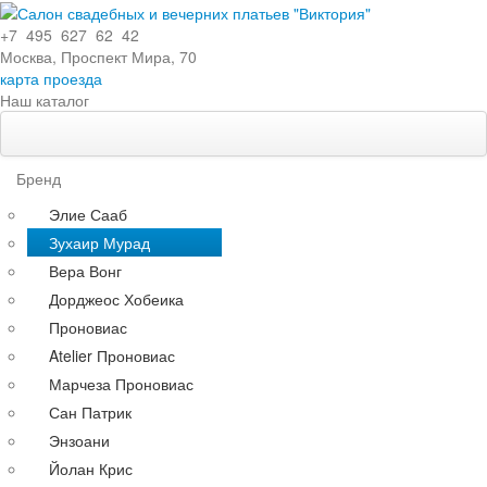
+7 495 627 62 42
Москва, Проспект Мира, 70
карта проезда
Наш каталог
Свадебные платья
Особенности
Бренд
Эксклюзивные
Элие Сааб
Кружевные
Зухаир Мурад
С поясом
Вера Вонг
С длинными рукавами
Дорджеос Хобеика
Со шлейфом
Проновиас
По силуэту
Atelier Проновиас
Прямые
Марчеза Проновиас
Пышные
Сан Патрик
Короткие
Энзоани
А-силуэт
Йолан Крис
Греческие