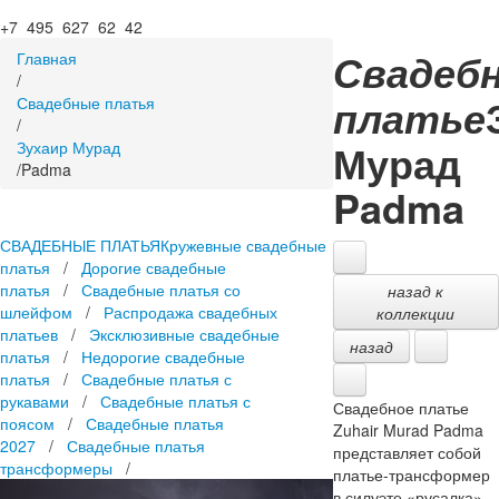
+7 495 627 62 42
Свадеб
Главная
/
платье
Свадебные платья
/
Мурад
Зухаир Мурад
/
Padma
Padma
СВАДЕБНЫЕ ПЛАТЬЯ
Кружевные свадебные
платья
/
Дорогие свадебные
платья
/
Свадебные платья со
назад к
шлейфом
/
Распродажа свадебных
коллекции
платьев
/
Эксклюзивные свадебные
назад
платья
/
Недорогие свадебные
платья
/
Свадебные платья с
рукавами
/
Свадебные платья с
Свадебное платье
поясом
/
Свадебные платья
Zuhair Murad Padma
2027
/
Свадебные платья
представляет собой
трансформеры
/
платье-трансформер
в силуэте «русалка»,