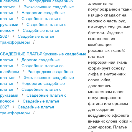
шлейфом
/
Распродажа свадебных
элементы из
платьев
/
Эксклюзивные свадебные
полупрозрачной ткани
платья
/
Недорогие свадебные
изящно спадают на
платья
/
Свадебные платья с
верхнюю часть рук,
рукавами
/
Свадебные платья с
имитируя спущенные
поясом
/
Свадебные платья
бретели. Изделие
2027
/
Свадебные платья
выполнено из
трансформеры
/
комбинации
роскошных тканей:
СВАДЕБНЫЕ ПЛАТЬЯ
Кружевные свадебные
плотная
платья
/
Дорогие свадебные
непрозрачная ткань
платья
/
Свадебные платья со
формирует основу
шлейфом
/
Распродажа свадебных
лифа и внутренних
платьев
/
Эксклюзивные свадебные
слоев юбки,
платья
/
Недорогие свадебные
дополняясь
платья
/
Свадебные платья с
множеством слоев
рукавами
/
Свадебные платья с
полупрозрачного
поясом
/
Свадебные платья
фатина или органзы
2027
/
Свадебные платья
для создания
трансформеры
/
воздушного эффекта
внешних слоев юбки и
драпировок. Платье