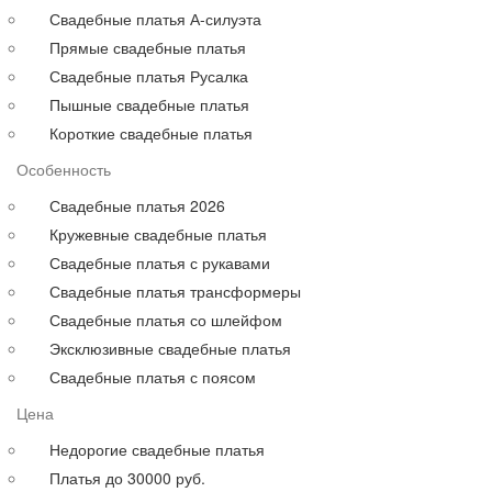
Для полных
Свадебные платья А-силуэта
На свадьбу
Прямые свадебные платья
С рукавами
Свадебные платья Русалка
Выпускные больших размеров
Пышные свадебные платья
Короткие
Короткие свадебные платья
до 30000 руб.
Особенность
до 40000 руб.
до 60000 руб.
Свадебные платья 2026
до 80000 руб.
Кружевные свадебные платья
до 100000 руб.
Свадебные платья с рукавами
Свадебные платья трансформеры
Свадебные платья со шлейфом
Эксклюзивные свадебные платья
Свадебные платья с поясом
Цена
Недорогие свадебные платья
Платья до 30000 руб.