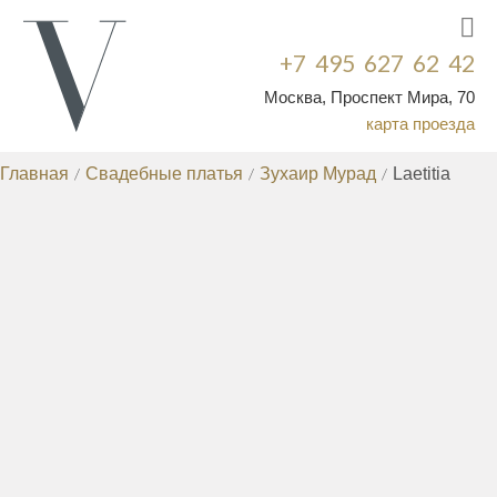
+7 495 627 62 42
Москва, Проспект Мира, 70
карта проезда
Главная
/
Свадебные платья
/
Зухаир Мурад
/
Laetitia
СВАДЕБНЫЕ ПЛАТЬЯ
КРУЖЕВНЫЕ СВАДЕБНЫЕ ПЛАТЬЯ
ДОРОГИЕ
/
СВАДЕБНЫЕ ПЛАТЬЯ
СВАДЕБНЫЕ ПЛАТЬЯ СО
/
ШЛЕЙФОМ
РАСПРОДАЖА СВАДЕБНЫХ
/
ПЛАТЬЕВ
ЭКСКЛЮЗИВНЫЕ СВАДЕБНЫЕ
/
ПЛАТЬЯ
НЕДОРОГИЕ СВАДЕБНЫЕ
/