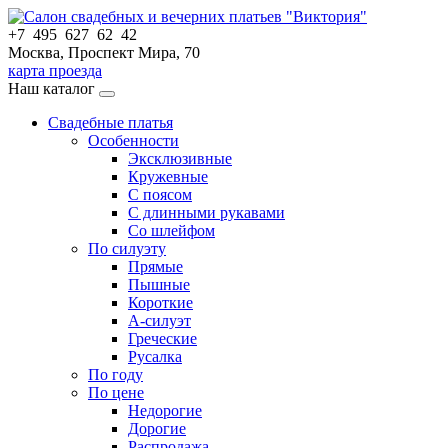
+7 495 627 62 42
Москва, Проспект Мира, 70
карта проезда
Наш каталог
Свадебные платья
Особенности
Эксклюзивные
Кружевные
С поясом
С длинными рукавами
Со шлейфом
По силуэту
Прямые
Пышные
Короткие
А-силуэт
Греческие
Русалка
По году
По цене
Недорогие
Дорогие
Распродажа