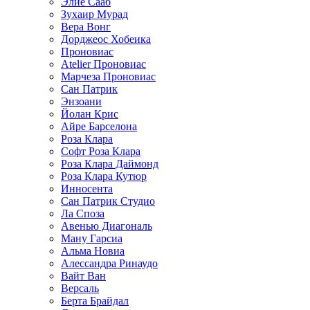
Элие Сааб
Зухаир Мурад
Вера Вонг
Дорджеос Хобеика
Проновиас
Atelier Проновиас
Марчеза Проновиас
Сан Патрик
Энзоани
Йолан Крис
Айре Барселона
Роза Клара
Софт Роза Клара
Роза Клара Даймонд
Роза Клара Кутюр
Инносента
Сан Патрик Студио
Ла Споза
Авенью Диагональ
Ману Гарсиа
Альма Новиа
Алессандра Ринаудо
Вайт Ван
Версаль
Берта Брайдал