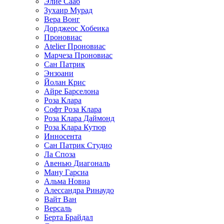
Элие Сааб
Зухаир Мурад
Вера Вонг
Дорджеос Хобеика
Проновиас
Atelier Проновиас
Марчеза Проновиас
Сан Патрик
Энзоани
Йолан Крис
Айре Барселона
Роза Клара
Софт Роза Клара
Роза Клара Даймонд
Роза Клара Кутюр
Инносента
Сан Патрик Студио
Ла Споза
Авенью Диагональ
Ману Гарсиа
Альма Новиа
Алессандра Ринаудо
Вайт Ван
Версаль
Берта Брайдал