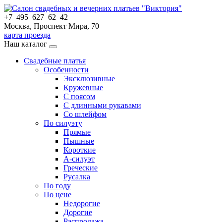
+7 495 627 62 42
Москва, Проспект Мира, 70
карта проезда
Наш каталог
Свадебные платья
Особенности
Эксклюзивные
Кружевные
С поясом
С длинными рукавами
Со шлейфом
По силуэту
Прямые
Пышные
Короткие
А-силуэт
Греческие
Русалка
По году
По цене
Недорогие
Дорогие
Распродажа