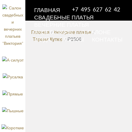
+7 495 627 62 42
ГЛАВНАЯ
СВАДЕБНЫЕ ПЛАТЬЯ
ВЕЧЕРНИЕ ПЛАТЬЯ
АКСЕССУАРЫ
О САЛОНЕ
Главная
/
Вечерние платья
/
МОДА
ОТЗЫВЫ
КОНТАКТЫ
Терани Кутюр
/
P1506
ВЕЧЕРНЕ
ПЛАТЬЕ
ТЕР
КУТ
ВЕЧЕРНИЕ
P15
ПЛАТЬЯ
наза
КОРОТКИЕ ВЕЧЕРНИЕ
колле
ПЛАТЬЯ
ВЕЧЕРНИЕ
/
ПЛАТЬЯ ДЛЯ
Это откры
вечернее 
ПОЛНЫХ
ВЕЧЕРНИЕ
/
настоящий
ПЛАТЬЯ НА