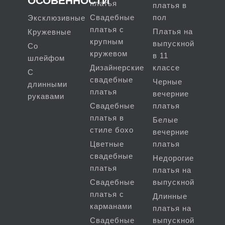
ОСОБЕННОСТИ
платья
платья в
Свадебные
пол
Эксклюзивные
платья с
Платья на
Кружевные
крупным
выпускной
Со
кружевом
в 11
шлейфом
Дизайнерские
классе
С
свадебные
Черные
длинными
платья
вечерние
рукавами
Свадебные
платья
платья в
Белые
стиле бохо
вечерние
Цветные
платья
свадебные
Недорогие
платья
платья на
Свадебные
выпускной
платья с
Длинные
карманами
платья на
Свадебные
выпускной