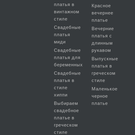
платья в
Красное
винтажном
вечернее
стиле
платье
Свадебные
Вечерние
платья
платья с
миди
длинным
Свадебные
рукавом
платья для
Выпускные
беременных
платья в
Свадебные
греческом
платья в
стиле
стиле
Маленькое
хиппи
черное
Выбираем
платье
свадебное
платье в
греческом
стиле