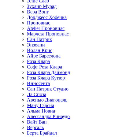
Элие Сааб
Зухаир Мурад
Вера Вонг
Дорджеос Хобеика
Проновиас
Atelier Проновиас
Марчеза Проновиас
Сан Патрик
Энзоани
Йолан Крис
Айре Барселона
Роза Клара
Софт Роза Клара
Роза Клара Даймонд
Роза Клара Кутюр
Инносента
Сан Патрик Студио
Ла Споза
Авенью Диагональ
Ману Гарсиа
Альма Новиа
Алессандра Ринаудо
Вайт Ван
Версаль
Берта Брайдал