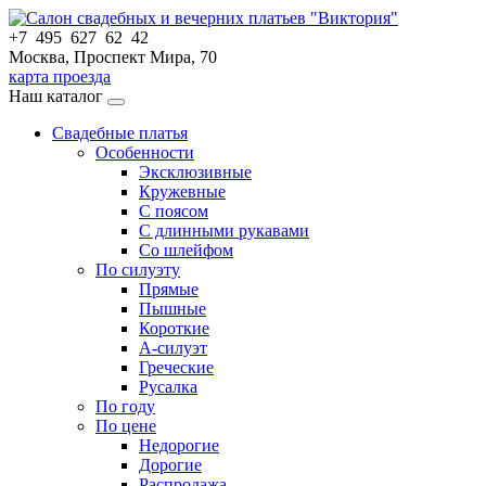
+7 495 627 62 42
Москва, Проспект Мира, 70
карта проезда
Наш каталог
Свадебные платья
Особенности
Эксклюзивные
Кружевные
С поясом
С длинными рукавами
Со шлейфом
По силуэту
Прямые
Пышные
Короткие
А-силуэт
Греческие
Русалка
По году
По цене
Недорогие
Дорогие
Распродажа