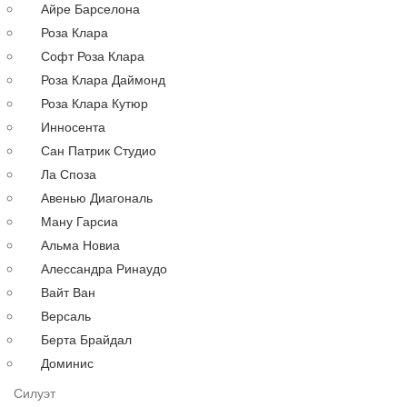
Айре Барселона
Русалка
Роза Клара
По году
Софт Роза Клара
По цене
Роза Клара Даймонд
Недорогие
Роза Клара Кутюр
Дорогие
Инносента
Распродажа
Сан Патрик Студио
до 30000 руб.
Ла Споза
до 40000 руб.
Авенью Диагональ
до 60000 руб.
Ману Гарсиа
до 80000 руб.
Альма Новиа
до 100000 руб.
Алессандра Ринаудо
Вечерние платья
Аксессуары
Вайт Ван
Длинные
Версаль
Коктейльные
Берта Брайдал
Выпускные
Доминис
Большие
Силуэт