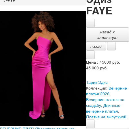
/
FAYE
FAYE
назад к
коллекции
назад
Цена :
45000 руб.
45 000
руб.
Тарик Эдиз
Коллекции:
Вечерние
платья 2026
,
Вечерние платья на
свадьбу
,
Длинные
вечерние платья
,
Платья на выпускной
,
ВЕЧЕРНИЕ ПЛАТЬЯ
Короткие вечерние