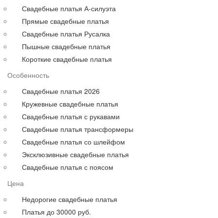
Для полных
Свадебные платья А-силуэта
На свадьбу
Прямые свадебные платья
С рукавами
Свадебные платья Русалка
Выпускные больших размеров
Пышные свадебные платья
Короткие
Короткие свадебные платья
до 30000 руб.
Особенность
до 40000 руб.
до 60000 руб.
Свадебные платья 2026
до 80000 руб.
Кружевные свадебные платья
до 100000 руб.
Свадебные платья с рукавами
Свадебные платья трансформеры
Свадебные платья со шлейфом
Эксклюзивные свадебные платья
Свадебные платья с поясом
Цена
Недорогие свадебные платья
Платья до 30000 руб.