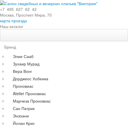
+7 495 627 62 42
Москва, Проспект Мира, 70
карта проезда
Наш каталог
Свадебные платья
Особенности
Бренд
Эксклюзивные
Элие Сааб
Кружевные
Зухаир Мурад
С поясом
Вера Вонг
С длинными рукавами
Дорджеос Хобеика
Со шлейфом
Проновиас
По силуэту
Atelier Проновиас
Прямые
Марчеза Проновиас
Пышные
Сан Патрик
Короткие
Энзоани
А-силуэт
Йолан Крис
Греческие